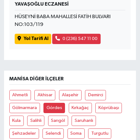
YAVAŞOĞLU ECZANESİ
HÜSEYNİ BABA MAHALLESİ FATİH BULVARI
NO:103/119
Yol Tarifi Al
0 (236) 547 11 00
MANISA DIĞER İLÇELER
Ahmetli
Akhisar
Alaşehir
Demirci
Gölmarmara
Gördes
Kırkağaç
Köprübaşı
Kula
Salihli
Sarıgöl
Saruhanlı
Şehzadeler
Selendi
Soma
Turgutlu