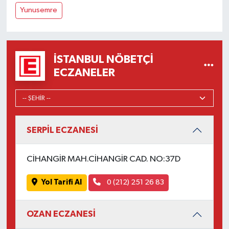
Yunusemre
İSTANBUL NÖBETÇI
ECZANELER
SERPİL ECZANESİ
CİHANGİR MAH.CİHANGİR CAD. NO:37D
Yol Tarifi Al
0 (212) 251 26 83
OZAN ECZANESİ