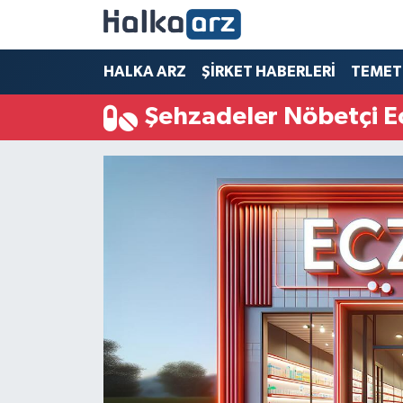
HALKA ARZ
HALKA ARZ
ŞİRKET HABERLERİ
TEMET
Şehzadeler Nöbetçi E
SERMAYE ARTIRIMI
ŞİRKET HABERLERİ
TEMETTÜ
İletişim