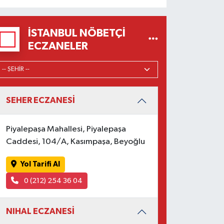
İSTANBUL NÖBETÇI
ECZANELER
SEHER ECZANESİ
Piyalepaşa Mahallesi, Piyalepaşa
Caddesi, 104/A, Kasımpaşa, Beyoğlu
Yol Tarifi Al
0 (212) 254 36 04
NIHAL ECZANESİ