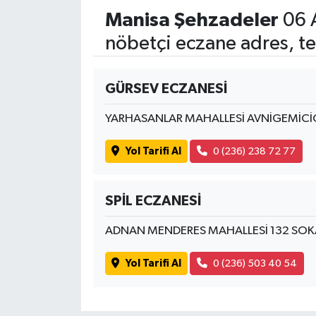
Manisa Şehzadeler
06 
nöbetçi eczane adres, te
GÜRSEV ECZANESİ
YARHASANLAR MAHALLESİ AVNİGEMİCİ
Yol Tarifi Al
0 (236) 238 72 77
SPİL ECZANESİ
ADNAN MENDERES MAHALLESİ 132 SOK
Yol Tarifi Al
0 (236) 503 40 54