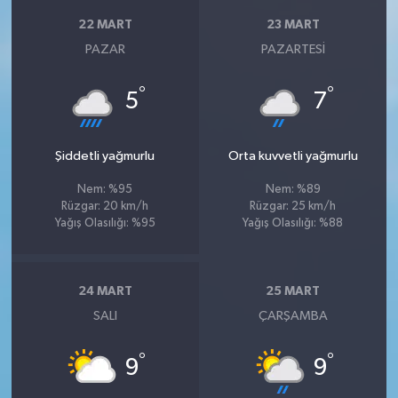
22 MART
23 MART
PAZAR
PAZARTESI
°
°
5
7
Şiddetli yağmurlu
Orta kuvvetli yağmurlu
Nem: %95
Nem: %89
Rüzgar: 20 km/h
Rüzgar: 25 km/h
Yağış Olasılığı: %95
Yağış Olasılığı: %88
24 MART
25 MART
SALI
ÇARŞAMBA
°
°
9
9