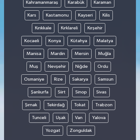
Kahramanmaraş
Karabük
Karaman
Kars
Kastamonu
Kayseri
Kilis
Kırıkkale
Kırklareli
Kırşehir
Kocaeli
Konya
Kütahya
Malatya
Manisa
Mardin
Mersin
Muğla
Muş
Nevşehir
Niğde
Ordu
Osmaniye
Rize
Sakarya
Samsun
Şanlıurfa
Siirt
Sinop
Sivas
Şırnak
Tekirdağ
Tokat
Trabzon
Tunceli
Uşak
Van
Yalova
Yozgat
Zonguldak