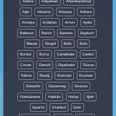
Adana
Adıyaman
Afyonkarahisar
Ağrı
Aksaray
Amasya
Ankara
Antalya
Ardahan
Artvin
Aydın
Balıkesir
Bartın
Batman
Bayburt
Bilecik
Bingöl
Bitlis
Bolu
Burdur
Bursa
Çanakkale
Çankırı
Çorum
Denizli
Diyarbakır
Düzce
Edirne
Elazığ
Erzincan
Erzurum
Eskişehir
Gaziantep
Giresun
Gümüşhane
Hakkâri
Hatay
Iğdır
Isparta
İstanbul
İzmir