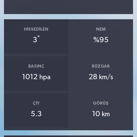
HISSEDILEN
NEM
°
3
%95
BASINÇ
RÜZGAR
1012
28
hpa
km/s
ÇIY
GÖRÜŞ
5.3
10
km