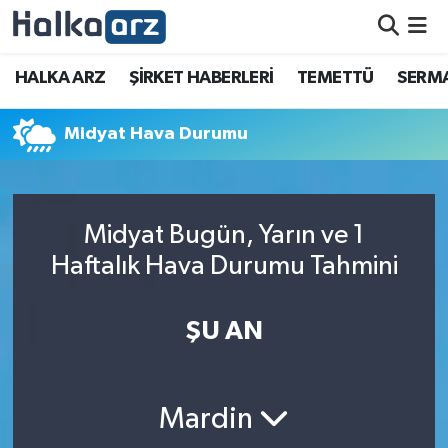
HALKA ARZ
HALKA ARZ
ŞİRKET HABERLERİ
TEMETTÜ
SERMA
SERMAYE ARTIRIMI
Midyat Hava Durumu
ŞİRKET HABERLERİ
TEMETTÜ
Midyat Bugün, Yarın ve 1
Haftalık Hava Durumu Tahmini
İletişim
ŞU AN
Mardin