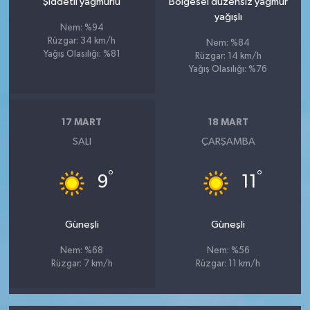
Şiddetli yağmurlu
Bölgesel düzensiz yağmur
yağışlı
Nem: %94
Rüzgar: 34 km/h
Nem: %84
Yağış Olasılığı: %81
Rüzgar: 14 km/h
Yağış Olasılığı: %76
17 MART
18 MART
SALI
ÇARŞAMBA
°
°
9
11
Güneşli
Güneşli
Nem: %68
Nem: %56
Rüzgar: 7 km/h
Rüzgar: 11 km/h