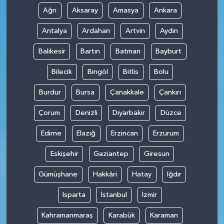
Ağrı
Aksaray
Amasya
Ankara
Antalya
Ardahan
Artvin
Aydın
Balıkesir
Bartın
Batman
Bayburt
Bilecik
Bingöl
Bitlis
Bolu
Burdur
Bursa
Çanakkale
Çankırı
Çorum
Denizli
Diyarbakır
Düzce
Edirne
Elazığ
Erzincan
Erzurum
Eskişehir
Gaziantep
Giresun
Gümüşhane
Hakkâri
Hatay
Iğdır
Isparta
İstanbul
İzmir
Kahramanmaraş
Karabük
Karaman