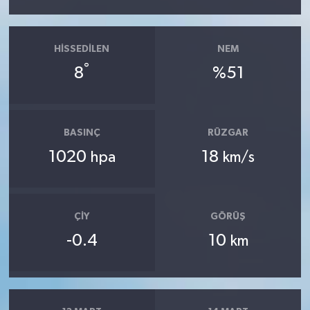
HISSEDILEN
NEM
°
8
%51
BASINÇ
RÜZGAR
1020
18
hpa
km/s
ÇIY
GÖRÜŞ
-0.4
10
km