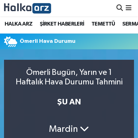
HALKA ARZ
HALKA ARZ
ŞİRKET HABERLERİ
TEMETTÜ
SERMA
SERMAYE ARTIRIMI
Ömerli Hava Durumu
ŞİRKET HABERLERİ
TEMETTÜ
Ömerli Bugün, Yarın ve 1
Haftalık Hava Durumu Tahmini
İletişim
ŞU AN
Mardin