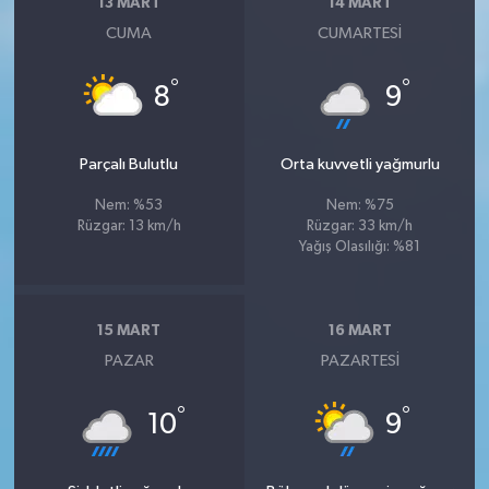
13 MART
14 MART
CUMA
CUMARTESI
°
°
8
9
Parçalı Bulutlu
Orta kuvvetli yağmurlu
Nem: %53
Nem: %75
Rüzgar: 13 km/h
Rüzgar: 33 km/h
Yağış Olasılığı: %81
15 MART
16 MART
PAZAR
PAZARTESI
°
°
10
9