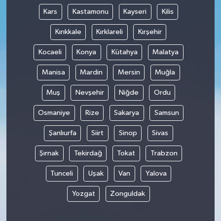
Kars
Kastamonu
Kayseri
Kilis
Kırıkkale
Kırklareli
Kırşehir
Kocaeli
Konya
Kütahya
Malatya
Manisa
Mardin
Mersin
Muğla
Muş
Nevşehir
Niğde
Ordu
Osmaniye
Rize
Sakarya
Samsun
Şanlıurfa
Siirt
Sinop
Sivas
Şırnak
Tekirdağ
Tokat
Trabzon
Tunceli
Uşak
Van
Yalova
Yozgat
Zonguldak