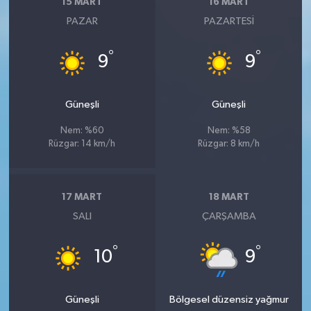
15 MART
16 MART
PAZAR
PAZARTESI
°
°
9
9
Güneşli
Güneşli
Nem: %60
Nem: %58
Rüzgar: 14 km/h
Rüzgar: 8 km/h
17 MART
18 MART
SALI
ÇARŞAMBA
°
°
10
9
Güneşli
Bölgesel düzensiz yağmur