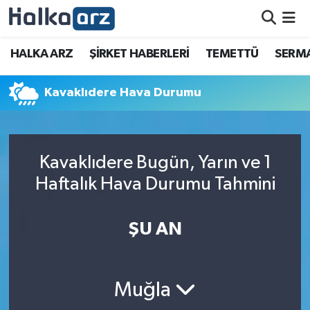
HALKA ARZ
HALKA ARZ
ŞİRKET HABERLERİ
TEMETTÜ
SERMA
SERMAYE ARTIRIMI
Kavaklıdere Hava Durumu
ŞİRKET HABERLERİ
TEMETTÜ
Kavaklıdere Bugün, Yarın ve 1
Haftalık Hava Durumu Tahmini
İletişim
ŞU AN
Muğla