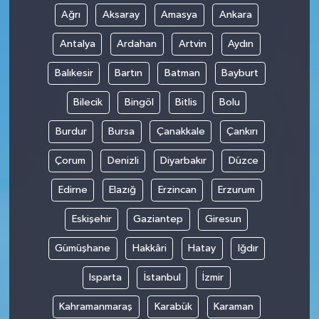
Ağrı
Aksaray
Amasya
Ankara
Antalya
Ardahan
Artvin
Aydın
Balıkesir
Bartın
Batman
Bayburt
Bilecik
Bingöl
Bitlis
Bolu
Burdur
Bursa
Çanakkale
Çankırı
Çorum
Denizli
Diyarbakır
Düzce
Edirne
Elazığ
Erzincan
Erzurum
Eskişehir
Gaziantep
Giresun
Gümüşhane
Hakkâri
Hatay
Iğdır
Isparta
İstanbul
İzmir
Kahramanmaraş
Karabük
Karaman