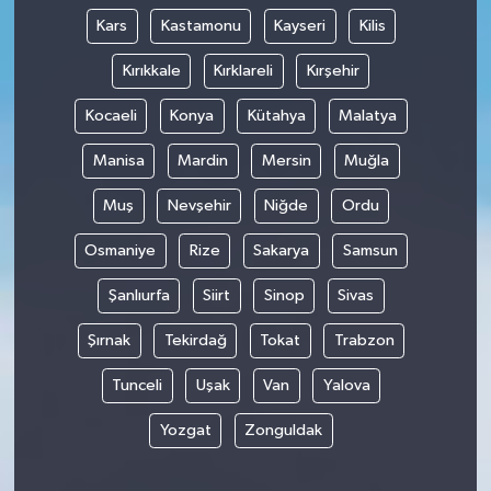
Kars
Kastamonu
Kayseri
Kilis
Kırıkkale
Kırklareli
Kırşehir
Kocaeli
Konya
Kütahya
Malatya
Manisa
Mardin
Mersin
Muğla
Muş
Nevşehir
Niğde
Ordu
Osmaniye
Rize
Sakarya
Samsun
Şanlıurfa
Siirt
Sinop
Sivas
Şırnak
Tekirdağ
Tokat
Trabzon
Tunceli
Uşak
Van
Yalova
Yozgat
Zonguldak