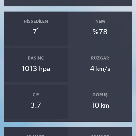
HISSEDILEN
NEM
°
7
%78
BASINÇ
RÜZGAR
1013
4
hpa
km/s
ÇIY
GÖRÜŞ
3.7
10
km