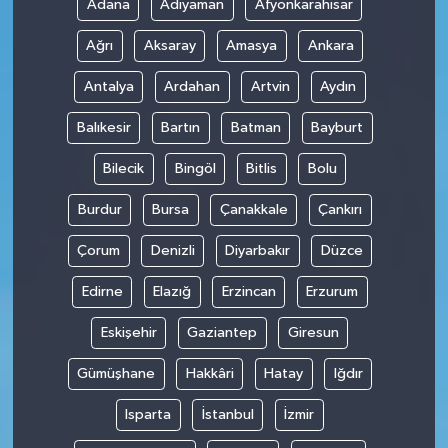
Adana
Adıyaman
Afyonkarahisar
Ağrı
Aksaray
Amasya
Ankara
Antalya
Ardahan
Artvin
Aydın
Balıkesir
Bartın
Batman
Bayburt
Bilecik
Bingöl
Bitlis
Bolu
Burdur
Bursa
Çanakkale
Çankırı
Çorum
Denizli
Diyarbakır
Düzce
Edirne
Elazığ
Erzincan
Erzurum
Eskişehir
Gaziantep
Giresun
Gümüşhane
Hakkâri
Hatay
Iğdır
Isparta
İstanbul
İzmir