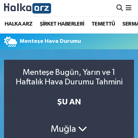
HALKA ARZ
HALKA ARZ
ŞİRKET HABERLERİ
TEMETTÜ
SERMA
SERMAYE ARTIRIMI
Menteşe Hava Durumu
ŞİRKET HABERLERİ
TEMETTÜ
Menteşe Bugün, Yarın ve 1
Haftalık Hava Durumu Tahmini
İletişim
ŞU AN
Muğla