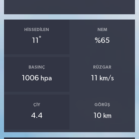
HISSEDILEN
NEM
°
11
%65
BASINÇ
RÜZGAR
1006
11
hpa
km/s
ÇIY
GÖRÜŞ
4.4
10
km