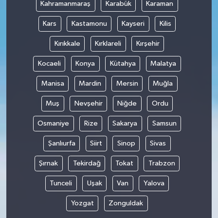
Kahramanmaraş
Karabük
Karaman
Kars
Kastamonu
Kayseri
Kilis
Kırıkkale
Kırklareli
Kırşehir
Kocaeli
Konya
Kütahya
Malatya
Manisa
Mardin
Mersin
Muğla
Muş
Nevşehir
Niğde
Ordu
Osmaniye
Rize
Sakarya
Samsun
Şanlıurfa
Siirt
Sinop
Sivas
Şırnak
Tekirdağ
Tokat
Trabzon
Tunceli
Uşak
Van
Yalova
Yozgat
Zonguldak