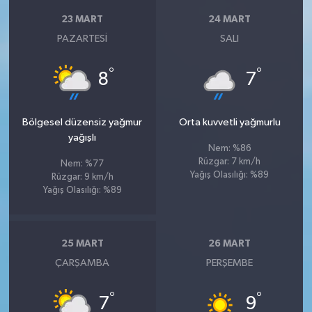
23 MART
24 MART
PAZARTESI
SALI
°
°
8
7
Bölgesel düzensiz yağmur
Orta kuvvetli yağmurlu
yağışlı
Nem: %86
Rüzgar: 7 km/h
Nem: %77
Yağış Olasılığı: %89
Rüzgar: 9 km/h
Yağış Olasılığı: %89
25 MART
26 MART
ÇARŞAMBA
PERŞEMBE
°
°
7
9