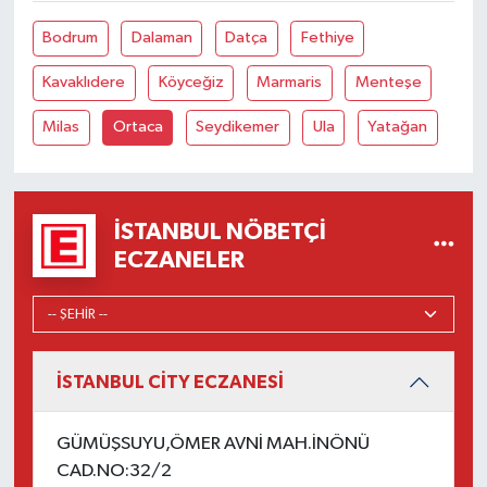
Bodrum
Dalaman
Datça
Fethiye
Kavaklıdere
Köyceğiz
Marmaris
Menteşe
Milas
Ortaca
Seydikemer
Ula
Yatağan
İSTANBUL NÖBETÇI
ECZANELER
İSTANBUL CİTY ECZANESİ
GÜMÜŞSUYU,ÖMER AVNİ MAH.İNÖNÜ
CAD.NO:32/2