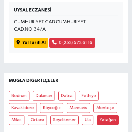
UYSAL ECZANESİ
CUMHURIYET CAD.CUMHURIYET
CAD.NO:34/A
Yol Tarifi Al
0 (252) 572 61 16
MUĞLA DIĞER İLÇELER
Bodrum
Dalaman
Datça
Fethiye
Kavaklıdere
Köyceğiz
Marmaris
Menteşe
Milas
Ortaca
Seydikemer
Ula
Yatağan