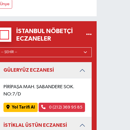
Ünye
İSTANBUL NÖBETÇI
ECZANELER
GÜLERYÜZ ECZANESİ
PİRİPAŞA MAH. ŞABANDERE SOK.
NO:7/D
Yol Tarifi Al
0 (212) 369 95 85
İSTİKLAL ÜSTÜN ECZANESİ