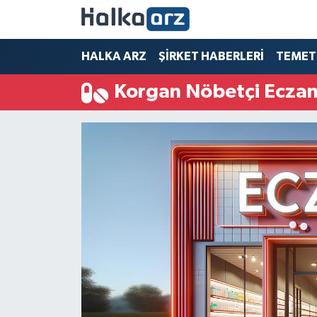
HALKA ARZ
HALKA ARZ
ŞİRKET HABERLERİ
TEMET
Korgan Nöbetçi Eczan
SERMAYE ARTIRIMI
ŞİRKET HABERLERİ
TEMETTÜ
İletişim