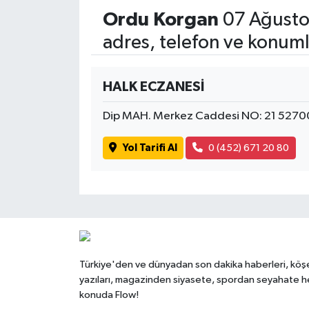
Ordu Korgan
07 Ağusto
adres, telefon ve konuml
HALK ECZANESİ
Dip MAH. Merkez Caddesi NO: 21 5270
Yol Tarifi Al
0 (452) 671 20 80
Türkiye'den ve dünyadan son dakika haberleri, köş
yazıları, magazinden siyasete, spordan seyahate h
konuda Flow!