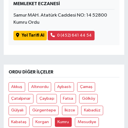
MEMLEKET ECZANESİ
Samur MAH. Atatürk Caddesi NO: 14 52800
Kumru Ordu
Yol Tarifi Al
0 (452) 641 44 54
ORDU DIĞER İLÇELER
Akkuş
Altınordu
Aybastı
Çamaş
Çatalpınar
Çaybaşı
Fatsa
Gölköy
Gülyalı
Gürgentepe
İkizce
Kabadüz
Kabataş
Korgan
Kumru
Mesudiye