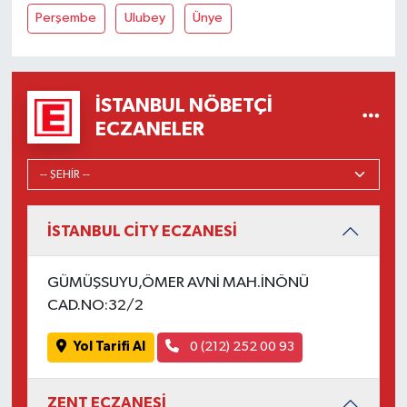
Perşembe
Ulubey
Ünye
İSTANBUL NÖBETÇI
ECZANELER
İSTANBUL CİTY ECZANESİ
GÜMÜŞSUYU,ÖMER AVNİ MAH.İNÖNÜ
CAD.NO:32/2
Yol Tarifi Al
0 (212) 252 00 93
ZENT ECZANESİ