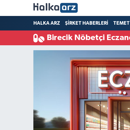
HALKA ARZ
HALKA ARZ
ŞİRKET HABERLERİ
TEMET
Birecik Nöbetçi Eczan
SERMAYE ARTIRIMI
ŞİRKET HABERLERİ
TEMETTÜ
İletişim