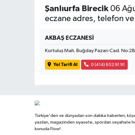
Şanlıurfa Birecik
06 Ağu
eczane adres, telefon ve
AKBAŞ ECZANESİ
Kurtuluş Mah. Buğday Pazarı Cad. No:2
Yol Tarifi Al
0 (414) 652 91 91
Türkiye'den ve dünyadan son dakika haberleri, köş
yazıları, magazinden siyasete, spordan seyahate h
konuda Flow!