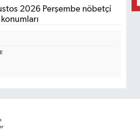
stos 2026 Perşembe nöbetçi
 konumları
BE
e
er