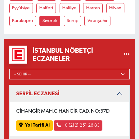
Eyyübiye
Halfeti
Haliliye
Harran
Hilvan
Karaköprü
Siverek
Suruç
Viranşehir
İSTANBUL NÖBETÇI
ECZANELER
SERPİL ECZANESİ
CİHANGİR MAH.CİHANGİR CAD. NO:37D
Yol Tarifi Al
0 (212) 251 26 83