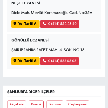
NEŞE ECZANESİ
Dicle Mah. Mevlüt Korkmazoğlu Cad. No:35A
Yol Tarifi Al
0 (414) 552 23 40
GÖNÜLLÜ ECZANESİ
ŞAİR İBRAHİM RAFET MAH. 4. SOK. NO:18
Yol Tarifi Al
0 (414) 553 05 05
ŞANLIURFA DIĞER İLÇELER
Akçakale
Birecik
Bozova
Ceylanpınar