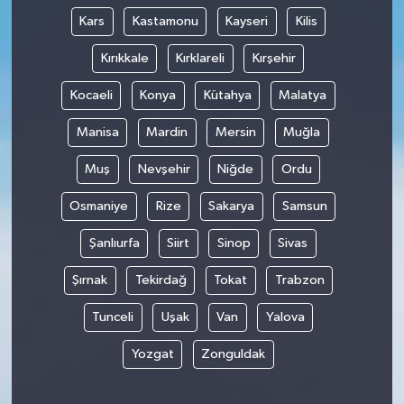
Kars
Kastamonu
Kayseri
Kilis
Kırıkkale
Kırklareli
Kırşehir
Kocaeli
Konya
Kütahya
Malatya
Manisa
Mardin
Mersin
Muğla
Muş
Nevşehir
Niğde
Ordu
Osmaniye
Rize
Sakarya
Samsun
Şanlıurfa
Siirt
Sinop
Sivas
Şırnak
Tekirdağ
Tokat
Trabzon
Tunceli
Uşak
Van
Yalova
Yozgat
Zonguldak