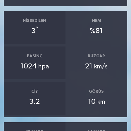
HISSEDILEN
NEM
°
3
%81
BASINÇ
RÜZGAR
1024
21
hpa
km/s
ÇIY
GÖRÜŞ
3.2
10
km