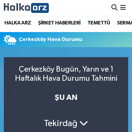
HALKA ARZ
HALKA ARZ
ŞİRKET HABERLERİ
TEMETTÜ
SERMA
SERMAYE ARTIRIMI
Çerkezköy Hava Durumu
ŞİRKET HABERLERİ
TEMETTÜ
Çerkezköy Bugün, Yarın ve 1
Haftalık Hava Durumu Tahmini
İletişim
ŞU AN
Tekirdağ