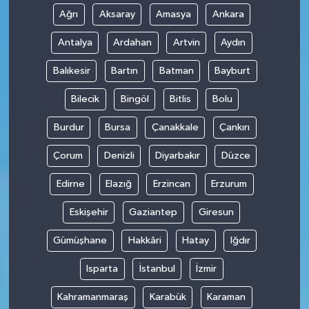
Ağrı
Aksaray
Amasya
Ankara
Antalya
Ardahan
Artvin
Aydın
Balıkesir
Bartın
Batman
Bayburt
Bilecik
Bingöl
Bitlis
Bolu
Burdur
Bursa
Çanakkale
Çankırı
Çorum
Denizli
Diyarbakır
Düzce
Edirne
Elazığ
Erzincan
Erzurum
Eskişehir
Gaziantep
Giresun
Gümüşhane
Hakkâri
Hatay
Iğdır
Isparta
İstanbul
İzmir
Kahramanmaraş
Karabük
Karaman