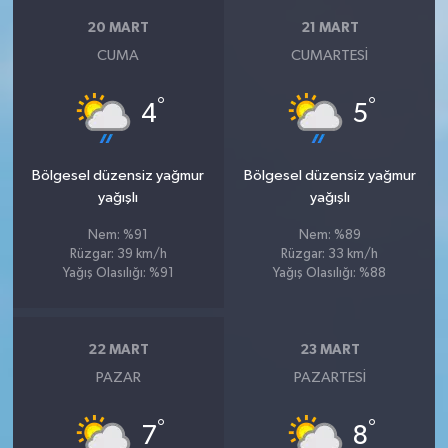
20 MART
21 MART
CUMA
CUMARTESI
°
°
4
5
Bölgesel düzensiz yağmur
Bölgesel düzensiz yağmur
yağışlı
yağışlı
Nem: %91
Nem: %89
Rüzgar: 39 km/h
Rüzgar: 33 km/h
Yağış Olasılığı: %91
Yağış Olasılığı: %88
22 MART
23 MART
PAZAR
PAZARTESI
°
°
7
8