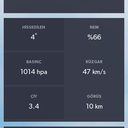
HISSEDILEN
NEM
°
4
%66
BASINÇ
RÜZGAR
1014
47
hpa
km/s
ÇIY
GÖRÜŞ
3.4
10
km