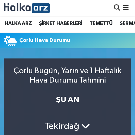
HALKA ARZ
HALKA ARZ
ŞİRKET HABERLERİ
TEMETTÜ
SERMA
SERMAYE ARTIRIMI
Çorlu Hava Durumu
ŞİRKET HABERLERİ
TEMETTÜ
Çorlu Bugün, Yarın ve 1 Haftalık
Hava Durumu Tahmini
İletişim
ŞU AN
Tekirdağ