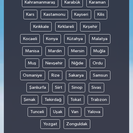
Kahramanmaraş
Karabük
Karaman
Kars
Kastamonu
Kayseri
Kilis
Kırıkkale
Kırklareli
Kırşehir
Kocaeli
Konya
Kütahya
Malatya
Manisa
Mardin
Mersin
Muğla
Muş
Nevşehir
Niğde
Ordu
Osmaniye
Rize
Sakarya
Samsun
Şanlıurfa
Siirt
Sinop
Sivas
Şırnak
Tekirdağ
Tokat
Trabzon
Tunceli
Uşak
Van
Yalova
Yozgat
Zonguldak