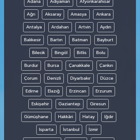
Adana
Adıyaman
Afyonkarahisar
Ağrı
Aksaray
Amasya
Ankara
Antalya
Ardahan
Artvin
Aydın
Balıkesir
Bartın
Batman
Bayburt
Bilecik
Bingöl
Bitlis
Bolu
Burdur
Bursa
Çanakkale
Çankırı
Çorum
Denizli
Diyarbakır
Düzce
Edirne
Elazığ
Erzincan
Erzurum
Eskişehir
Gaziantep
Giresun
Gümüşhane
Hakkâri
Hatay
Iğdır
Isparta
İstanbul
İzmir