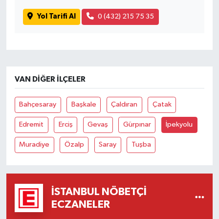
Yol Tarifi Al
0 (432) 215 75 35
VAN DIĞER İLÇELER
Bahçesaray
Başkale
Çaldıran
Çatak
Edremit
Erciş
Gevaş
Gürpınar
İpekyolu
Muradiye
Özalp
Saray
Tuşba
İSTANBUL NÖBETÇI
ECZANELER