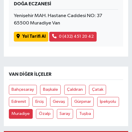
DOĞA ECZANESİ
Yenişehir MAH. Hastane Caddesi NO: 37
65500 Muradiye Van
Yol Tarifi Al
0 (432) 451 20 42
VAN DIĞER İLÇELER
Bahçesaray
Başkale
Çaldıran
Çatak
Edremit
Erciş
Gevaş
Gürpınar
İpekyolu
Muradiye
Özalp
Saray
Tuşba