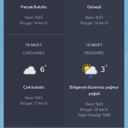
Parçalı Bulutlu
Güneşli
Nem: %65
Nem: %55
Rüzgar: 14 km/h
Rüzgar: 14 km/h
18 MART
19 MART
ÇARŞAMBA
PERŞEMBE
°
°
6
3
Çok bulutlu
Bölgesel düzensiz yağmur
yağışlı
Nem: %65
Rüzgar: 21 km/h
Nem: %83
Rüzgar: 26 km/h
Yağış Olasılığı: %88