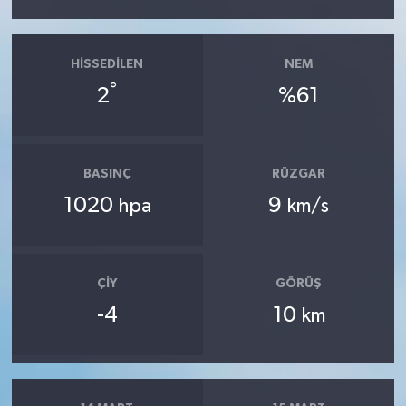
HISSEDILEN
NEM
°
2
%61
BASINÇ
RÜZGAR
1020
9
hpa
km/s
ÇIY
GÖRÜŞ
-4
10
km