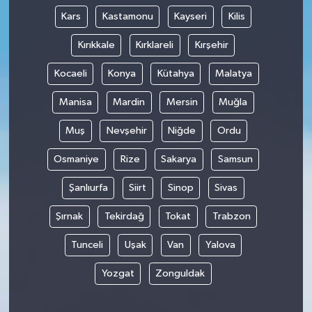
Kars
Kastamonu
Kayseri
Kilis
Kırıkkale
Kırklareli
Kırşehir
Kocaeli
Konya
Kütahya
Malatya
Manisa
Mardin
Mersin
Muğla
Muş
Nevşehir
Niğde
Ordu
Osmaniye
Rize
Sakarya
Samsun
Şanlıurfa
Siirt
Sinop
Sivas
Şırnak
Tekirdağ
Tokat
Trabzon
Tunceli
Uşak
Van
Yalova
Yozgat
Zonguldak