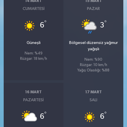
14 MART
15 MART
CUMARTESI
PAZAR
°
°
6
3
Güneşli
Bölgesel düzensiz yağmur
yağışlı
Nem: %49
Rüzgar: 18 km/h
Nem: %90
Rüzgar: 10 km/h
Yağış Olasılığı: %88
16 MART
17 MART
PAZARTESI
SALI
°
°
6
6