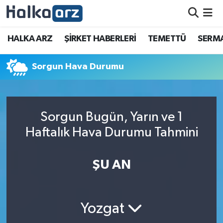
HALKA ARZ
HALKA ARZ
ŞİRKET HABERLERİ
TEMETTÜ
SERMA
SERMAYE ARTIRIMI
Sorgun Hava Durumu
ŞİRKET HABERLERİ
TEMETTÜ
Sorgun Bugün, Yarın ve 1
Haftalık Hava Durumu Tahmini
İletişim
ŞU AN
Yozgat