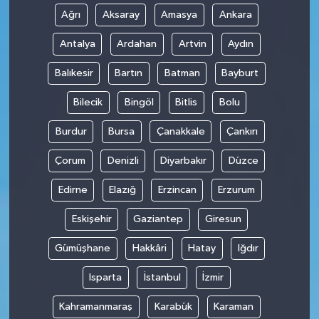
Ağrı
Aksaray
Amasya
Ankara
Antalya
Ardahan
Artvin
Aydın
Balıkesir
Bartın
Batman
Bayburt
Bilecik
Bingöl
Bitlis
Bolu
Burdur
Bursa
Çanakkale
Çankırı
Çorum
Denizli
Diyarbakır
Düzce
Edirne
Elazığ
Erzincan
Erzurum
Eskişehir
Gaziantep
Giresun
Gümüşhane
Hakkâri
Hatay
Iğdır
Isparta
İstanbul
İzmir
Kahramanmaraş
Karabük
Karaman