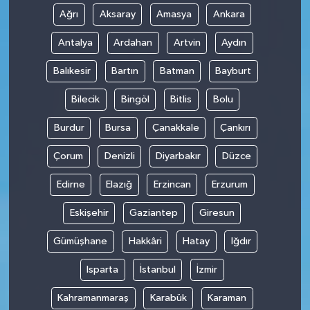
Ağrı
Aksaray
Amasya
Ankara
Antalya
Ardahan
Artvin
Aydın
Balıkesir
Bartın
Batman
Bayburt
Bilecik
Bingöl
Bitlis
Bolu
Burdur
Bursa
Çanakkale
Çankırı
Çorum
Denizli
Diyarbakır
Düzce
Edirne
Elazığ
Erzincan
Erzurum
Eskişehir
Gaziantep
Giresun
Gümüşhane
Hakkâri
Hatay
Iğdır
Isparta
İstanbul
İzmir
Kahramanmaraş
Karabük
Karaman