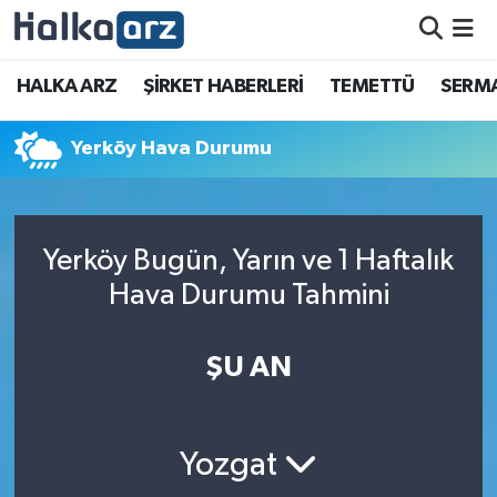
HALKA ARZ
HALKA ARZ
ŞİRKET HABERLERİ
TEMETTÜ
SERMA
SERMAYE ARTIRIMI
Yerköy Hava Durumu
ŞİRKET HABERLERİ
TEMETTÜ
Yerköy Bugün, Yarın ve 1 Haftalık
Hava Durumu Tahmini
İletişim
ŞU AN
Yozgat