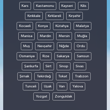
Kars
Kastamonu
Kayseri
Kilis
Kırıkkale
Kırklareli
Kırşehir
Kocaeli
Konya
Kütahya
Malatya
Manisa
Mardin
Mersin
Muğla
Muş
Nevşehir
Niğde
Ordu
Osmaniye
Rize
Sakarya
Samsun
Şanlıurfa
Siirt
Sinop
Sivas
Şırnak
Tekirdağ
Tokat
Trabzon
Tunceli
Uşak
Van
Yalova
Yozgat
Zonguldak