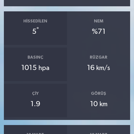
HISSEDILEN
NEM
°
5
%71
BASINÇ
RÜZGAR
1015
16
hpa
km/s
ÇIY
GÖRÜŞ
1.9
10
km