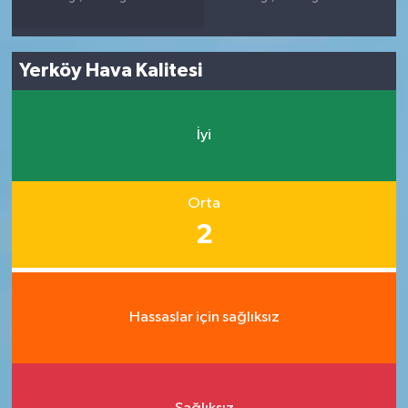
Yerköy Hava Kalitesi
İyi
Orta
2
Hassaslar için sağlıksız