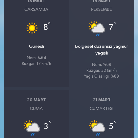
18 MART
19 MART
ÇARŞAMBA
PERŞEMBE
°
°
8
7
Güneşli
Bölgesel düzensiz yağmur
yağışlı
Nem: %64
Rüzgar: 17 km/h
Nem: %69
Rüzgar: 30 km/h
Yağış Olasılığı: %89
20 MART
21 MART
CUMA
CUMARTESI
°
°
3
5