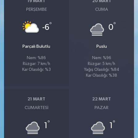
19 MART
20 MART
PERŞEMBE
CUMA
°
°
-6
0
Parçalı Bulutlu
Puslu
Nem: %86
Nem: %96
Rüzgar: 7 km/h
Rüzgar: 5 km/h
Kar Olasılığı: %3
Yağış Olasılığı: %84
Kar Olasılığı: %38
21 MART
22 MART
CUMARTESI
PAZAR
°
°
1
1