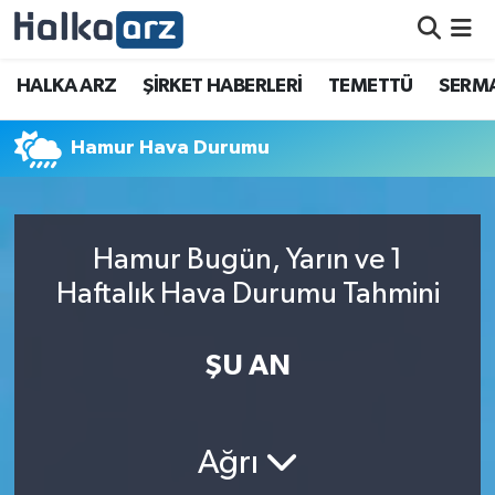
HALKA ARZ
HALKA ARZ
ŞİRKET HABERLERİ
TEMETTÜ
SERMA
SERMAYE ARTIRIMI
Hamur Hava Durumu
ŞİRKET HABERLERİ
TEMETTÜ
Hamur Bugün, Yarın ve 1
Haftalık Hava Durumu Tahmini
İletişim
ŞU AN
Ağrı