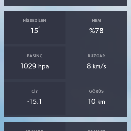
HISSEDILEN
NEM
°
-15
%78
BASINÇ
RÜZGAR
1029
8
hpa
km/s
ÇIY
GÖRÜŞ
-15.1
10
km