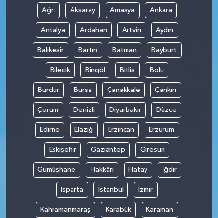
Ağrı
Aksaray
Amasya
Ankara
Antalya
Ardahan
Artvin
Aydın
Balıkesir
Bartın
Batman
Bayburt
Bilecik
Bingöl
Bitlis
Bolu
Burdur
Bursa
Çanakkale
Çankırı
Çorum
Denizli
Diyarbakır
Düzce
Edirne
Elazığ
Erzincan
Erzurum
Eskişehir
Gaziantep
Giresun
Gümüşhane
Hakkâri
Hatay
Iğdır
Isparta
İstanbul
İzmir
Kahramanmaraş
Karabük
Karaman