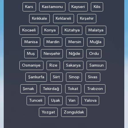
Kars
Kastamonu
Kayseri
Kilis
Kırıkkale
Kırklareli
Kırşehir
Kocaeli
Konya
Kütahya
Malatya
Manisa
Mardin
Mersin
Muğla
Muş
Nevşehir
Niğde
Ordu
Osmaniye
Rize
Sakarya
Samsun
Şanlıurfa
Siirt
Sinop
Sivas
Şırnak
Tekirdağ
Tokat
Trabzon
Tunceli
Uşak
Van
Yalova
Yozgat
Zonguldak