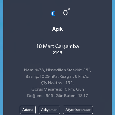
°
0
Açık
18 Mart Çarşamba
21:15
°
Nem: %78, Hissedilen Sıcaklık: -15
,
Basınç: 1029 hPa, Rüzgar: 8 km/s,
Çiy Noktası: -15.1,
Görüş Mesafesi: 10 km, Gün
Doğumu: 6:15, Gün Batımı: 18:17
Adana
Adıyaman
Afyonkarahisar