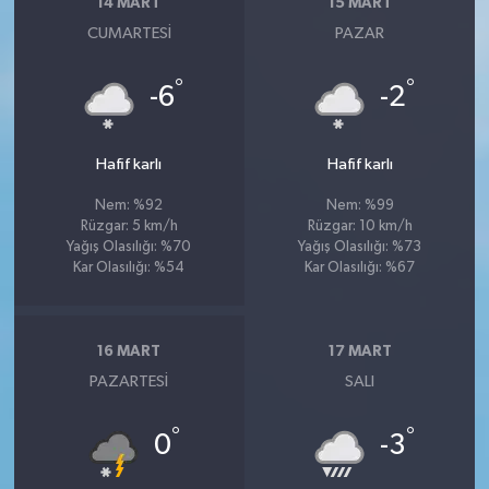
14 MART
15 MART
CUMARTESI
PAZAR
°
°
-6
-2
Hafif karlı
Hafif karlı
Nem: %92
Nem: %99
Rüzgar: 5 km/h
Rüzgar: 10 km/h
Yağış Olasılığı: %70
Yağış Olasılığı: %73
Kar Olasılığı: %54
Kar Olasılığı: %67
16 MART
17 MART
PAZARTESI
SALI
°
°
0
-3