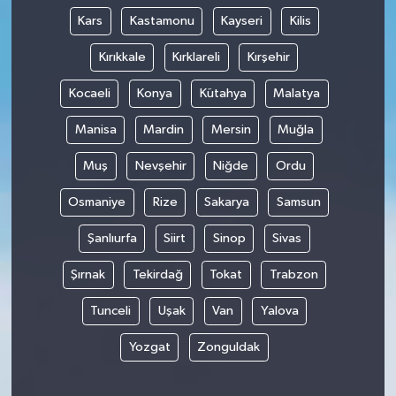
Kars
Kastamonu
Kayseri
Kilis
Kırıkkale
Kırklareli
Kırşehir
Kocaeli
Konya
Kütahya
Malatya
Manisa
Mardin
Mersin
Muğla
Muş
Nevşehir
Niğde
Ordu
Osmaniye
Rize
Sakarya
Samsun
Şanlıurfa
Siirt
Sinop
Sivas
Şırnak
Tekirdağ
Tokat
Trabzon
Tunceli
Uşak
Van
Yalova
Yozgat
Zonguldak