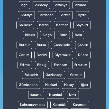
Ağrı
Aksaray
Amasya
Ankara
Antalya
Ardahan
Artvin
Aydın
Balıkesir
Bartın
Batman
Bayburt
Bilecik
Bingöl
Bitlis
Bolu
Burdur
Bursa
Çanakkale
Çankırı
Çorum
Denizli
Diyarbakır
Düzce
Edirne
Elazığ
Erzincan
Erzurum
Eskişehir
Gaziantep
Giresun
Gümüşhane
Hakkâri
Hatay
Iğdır
Isparta
İstanbul
İzmir
Kahramanmaraş
Karabük
Karaman