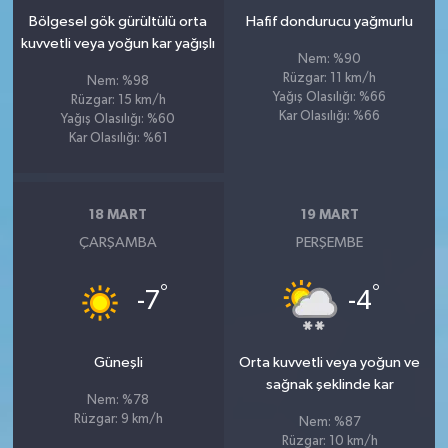
Bölgesel gök gürültülü orta
Hafif dondurucu yağmurlu
kuvvetli veya yoğun kar yağışlı
Nem: %90
Rüzgar: 11 km/h
Nem: %98
Yağış Olasılığı: %66
Rüzgar: 15 km/h
Kar Olasılığı: %66
Yağış Olasılığı: %60
Kar Olasılığı: %61
18 MART
19 MART
ÇARŞAMBA
PERŞEMBE
°
°
-7
-4
Güneşli
Orta kuvvetli veya yoğun ve
sağnak şeklinde kar
Nem: %78
Rüzgar: 9 km/h
Nem: %87
Rüzgar: 10 km/h