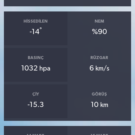
HISSEDILEN
NEM
°
-14
%90
BASINÇ
RÜZGAR
1032
6
hpa
km/s
ÇIY
GÖRÜŞ
-15.3
10
km