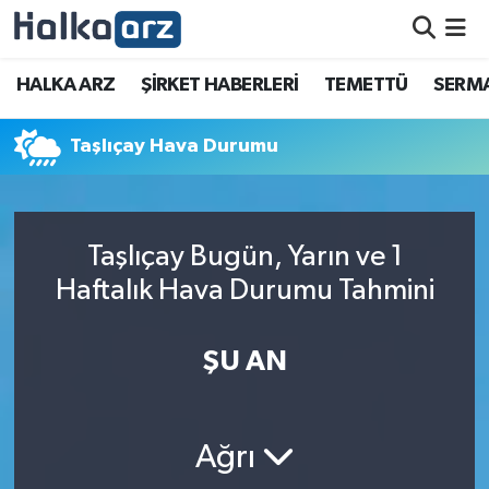
HALKA ARZ
HALKA ARZ
ŞİRKET HABERLERİ
TEMETTÜ
SERMA
SERMAYE ARTIRIMI
Taşlıçay Hava Durumu
ŞİRKET HABERLERİ
TEMETTÜ
Taşlıçay Bugün, Yarın ve 1
Haftalık Hava Durumu Tahmini
İletişim
ŞU AN
Ağrı