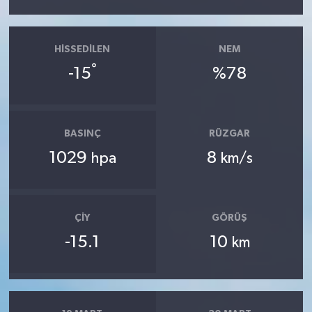
HISSEDILEN
NEM
°
-15
%78
BASINÇ
RÜZGAR
1029
8
hpa
km/s
ÇIY
GÖRÜŞ
-15.1
10
km