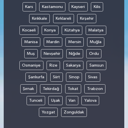
Kars
Kastamonu
Kayseri
Kilis
Kırıkkale
Kırklareli
Kırşehir
Kocaeli
Konya
Kütahya
Malatya
Manisa
Mardin
Mersin
Muğla
Muş
Nevşehir
Niğde
Ordu
Osmaniye
Rize
Sakarya
Samsun
Şanlıurfa
Siirt
Sinop
Sivas
Şırnak
Tekirdağ
Tokat
Trabzon
Tunceli
Uşak
Van
Yalova
Yozgat
Zonguldak