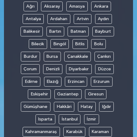
Ağrı
Aksaray
Amasya
Ankara
Antalya
Ardahan
Artvin
Aydın
Balıkesir
Bartın
Batman
Bayburt
Bilecik
Bingöl
Bitlis
Bolu
Burdur
Bursa
Çanakkale
Çankırı
Çorum
Denizli
Diyarbakır
Düzce
Edirne
Elazığ
Erzincan
Erzurum
Eskişehir
Gaziantep
Giresun
Gümüşhane
Hakkâri
Hatay
Iğdır
Isparta
İstanbul
İzmir
Kahramanmaraş
Karabük
Karaman