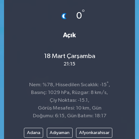
°
0
Açık
18 Mart Çarşamba
21:15
°
Nem: %78, Hissedilen Sıcaklık: -15
,
Basınç: 1029 hPa, Rüzgar: 8 km/s,
Çiy Noktası: -15.1,
Görüş Mesafesi: 10 km, Gün
Doğumu: 6:15, Gün Batımı: 18:17
Adana
Adıyaman
Afyonkarahisar