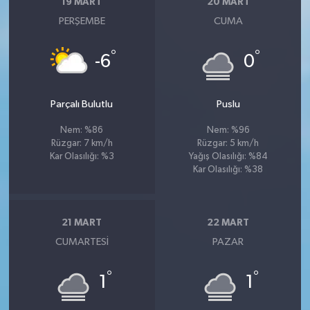
19 MART
20 MART
PERŞEMBE
CUMA
°
°
-6
0
Parçalı Bulutlu
Puslu
Nem: %86
Nem: %96
Rüzgar: 7 km/h
Rüzgar: 5 km/h
Kar Olasılığı: %3
Yağış Olasılığı: %84
Kar Olasılığı: %38
21 MART
22 MART
CUMARTESI
PAZAR
°
°
1
1