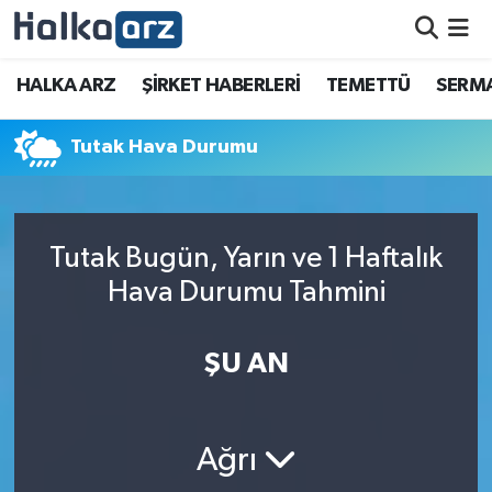
HALKA ARZ
HALKA ARZ
ŞİRKET HABERLERİ
TEMETTÜ
SERMA
SERMAYE ARTIRIMI
Tutak Hava Durumu
ŞİRKET HABERLERİ
TEMETTÜ
Tutak Bugün, Yarın ve 1 Haftalık
Hava Durumu Tahmini
İletişim
ŞU AN
Ağrı