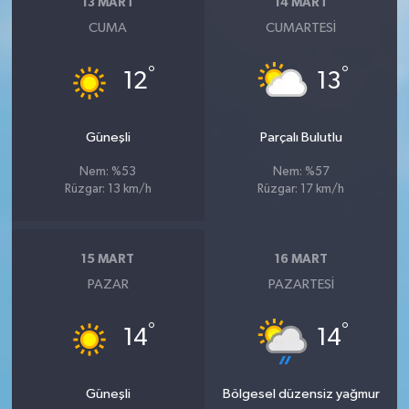
13 MART
14 MART
CUMA
CUMARTESI
°
°
12
13
Güneşli
Parçalı Bulutlu
Nem: %53
Nem: %57
Rüzgar: 13 km/h
Rüzgar: 17 km/h
15 MART
16 MART
PAZAR
PAZARTESI
°
°
14
14
Güneşli
Bölgesel düzensiz yağmur