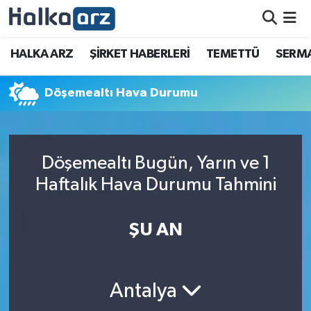
HALKA ARZ
HALKA ARZ
ŞİRKET HABERLERİ
TEMETTÜ
SERMA
SERMAYE ARTIRIMI
Döşemealtı Hava Durumu
ŞİRKET HABERLERİ
TEMETTÜ
Döşemealtı Bugün, Yarın ve 1
Haftalık Hava Durumu Tahmini
İletişim
ŞU AN
Antalya