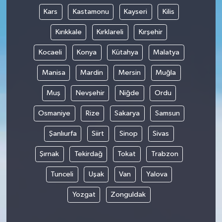
Kars
Kastamonu
Kayseri
Kilis
Kırıkkale
Kırklareli
Kırşehir
Kocaeli
Konya
Kütahya
Malatya
Manisa
Mardin
Mersin
Muğla
Muş
Nevşehir
Niğde
Ordu
Osmaniye
Rize
Sakarya
Samsun
Şanlıurfa
Siirt
Sinop
Sivas
Şırnak
Tekirdağ
Tokat
Trabzon
Tunceli
Uşak
Van
Yalova
Yozgat
Zonguldak