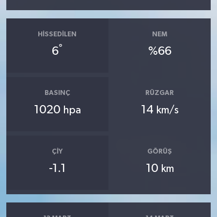
HISSEDILEN
NEM
°
6
%66
BASINÇ
RÜZGAR
1020
14
hpa
km/s
ÇIY
GÖRÜŞ
-1.1
10
km