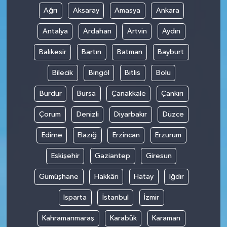
Ağrı
Aksaray
Amasya
Ankara
Antalya
Ardahan
Artvin
Aydın
Balıkesir
Bartın
Batman
Bayburt
Bilecik
Bingöl
Bitlis
Bolu
Burdur
Bursa
Çanakkale
Çankırı
Çorum
Denizli
Diyarbakır
Düzce
Edirne
Elazığ
Erzincan
Erzurum
Eskişehir
Gaziantep
Giresun
Gümüşhane
Hakkâri
Hatay
Iğdır
Isparta
İstanbul
İzmir
Kahramanmaraş
Karabük
Karaman