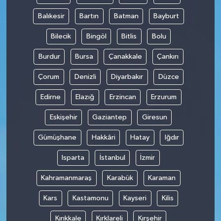
Balıkesir
Bartın
Batman
Bayburt
Bilecik
Bingöl
Bitlis
Bolu
Burdur
Bursa
Çanakkale
Çankırı
Çorum
Denizli
Diyarbakır
Düzce
Edirne
Elazığ
Erzincan
Erzurum
Eskişehir
Gaziantep
Giresun
Gümüşhane
Hakkâri
Hatay
Iğdır
Isparta
İstanbul
İzmir
Kahramanmaraş
Karabük
Karaman
Kars
Kastamonu
Kayseri
Kilis
Kırıkkale
Kırklareli
Kırşehir