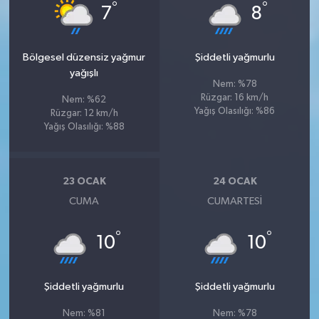
°
°
7
8
Bölgesel düzensiz yağmur
Şiddetli yağmurlu
yağışlı
Nem: %78
Rüzgar: 16 km/h
Nem: %62
Yağış Olasılığı: %86
Rüzgar: 12 km/h
Yağış Olasılığı: %88
23 OCAK
24 OCAK
CUMA
CUMARTESI
°
°
10
10
Şiddetli yağmurlu
Şiddetli yağmurlu
Nem: %81
Nem: %78