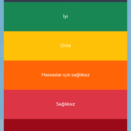
İyi
Orta
Hassaslar için sağlıksız
Sağlıksız