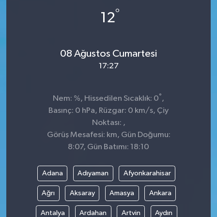
°
12
08 Ağustos Cumartesi
17:27
°
Nem: %, Hissedilen Sıcaklık: 0
,
Basınç: 0 hPa, Rüzgar: 0 km/s, Çiy
Noktası: ,
Görüş Mesafesi: km, Gün Doğumu:
8:07, Gün Batımı: 18:10
Adana
Adıyaman
Afyonkarahisar
Ağrı
Aksaray
Amasya
Ankara
Antalya
Ardahan
Artvin
Aydın