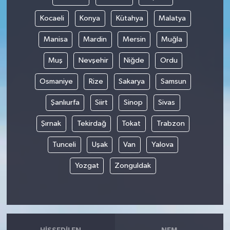
Kocaeli
Konya
Kütahya
Malatya
Manisa
Mardin
Mersin
Muğla
Muş
Nevşehir
Niğde
Ordu
Osmaniye
Rize
Sakarya
Samsun
Şanlıurfa
Siirt
Sinop
Sivas
Şırnak
Tekirdağ
Tokat
Trabzon
Tunceli
Uşak
Van
Yalova
Yozgat
Zonguldak