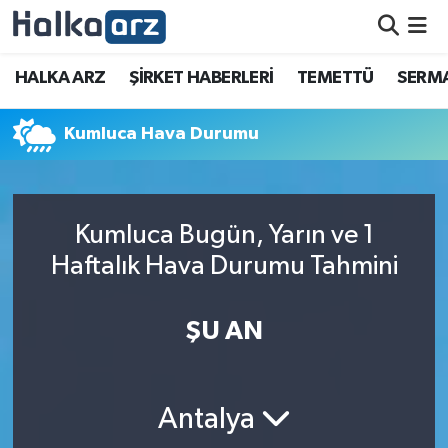
HALKA ARZ
HALKA ARZ
ŞİRKET HABERLERİ
TEMETTÜ
SERMA
SERMAYE ARTIRIMI
Kumluca Hava Durumu
ŞİRKET HABERLERİ
TEMETTÜ
Kumluca Bugün, Yarın ve 1
Haftalık Hava Durumu Tahmini
İletişim
ŞU AN
Antalya