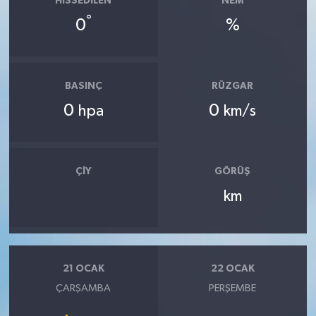
HISSEDILEN
NEM
°
0
%
BASINÇ
RÜZGAR
0
0
hpa
km/s
ÇIY
GÖRÜŞ
km
21 OCAK
22 OCAK
ÇARŞAMBA
PERŞEMBE