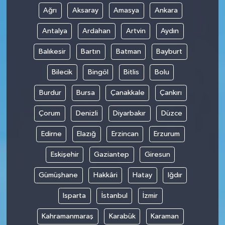
Ağrı
Aksaray
Amasya
Ankara
Antalya
Ardahan
Artvin
Aydın
Balıkesir
Bartın
Batman
Bayburt
Bilecik
Bingöl
Bitlis
Bolu
Burdur
Bursa
Çanakkale
Çankırı
Çorum
Denizli
Diyarbakır
Düzce
Edirne
Elazığ
Erzincan
Erzurum
Eskişehir
Gaziantep
Giresun
Gümüşhane
Hakkâri
Hatay
Iğdır
Isparta
İstanbul
İzmir
Kahramanmaraş
Karabük
Karaman