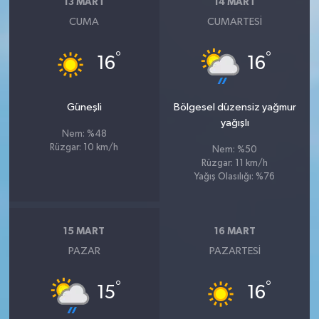
13 MART
14 MART
CUMA
CUMARTESI
°
°
16
16
Güneşli
Bölgesel düzensiz yağmur
yağışlı
Nem: %48
Rüzgar: 10 km/h
Nem: %50
Rüzgar: 11 km/h
Yağış Olasılığı: %76
15 MART
16 MART
PAZAR
PAZARTESI
°
°
15
16