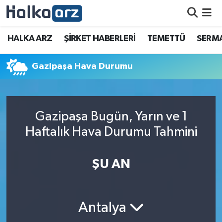
HALKA ARZ
HALKA ARZ
ŞİRKET HABERLERİ
TEMETTÜ
SERMA
SERMAYE ARTIRIMI
Gazipaşa Hava Durumu
ŞİRKET HABERLERİ
TEMETTÜ
Gazipaşa Bugün, Yarın ve 1
Haftalık Hava Durumu Tahmini
İletişim
ŞU AN
Antalya