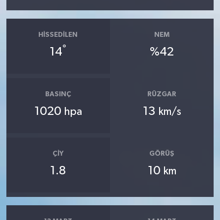
HISSEDILEN
NEM
°
14
%42
BASINÇ
RÜZGAR
1020
13
hpa
km/s
ÇIY
GÖRÜŞ
1.8
10
km