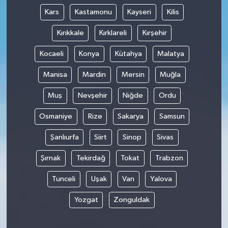
Kars
Kastamonu
Kayseri
Kilis
Kırıkkale
Kırklareli
Kırşehir
Kocaeli
Konya
Kütahya
Malatya
Manisa
Mardin
Mersin
Muğla
Muş
Nevşehir
Niğde
Ordu
Osmaniye
Rize
Sakarya
Samsun
Şanlıurfa
Siirt
Sinop
Sivas
Şırnak
Tekirdağ
Tokat
Trabzon
Tunceli
Uşak
Van
Yalova
Yozgat
Zonguldak