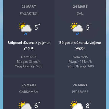
23 MART
24 MART
PAZARTESI
SALI
°
°
5
5
Bölgesel düzensiz yağmur
Bölgesel düzensiz yağmur
yağışlı
yağışlı
Nem: %95
Nem: %95
Rüzgar: 10 km/h
Rüzgar: 13 km/h
Yağış Olasılığı: %88
Yağış Olasılığı: %89
25 MART
26 MART
ÇARŞAMBA
PERŞEMBE
°
°
6
8