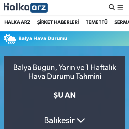
HALKA ARZ
HALKA ARZ
ŞİRKET HABERLERİ
TEMETTÜ
SERMA
SERMAYE ARTIRIMI
Balya Hava Durumu
ŞİRKET HABERLERİ
TEMETTÜ
Balya Bugün, Yarın ve 1 Haftalık
Hava Durumu Tahmini
İletişim
ŞU AN
Balıkesir