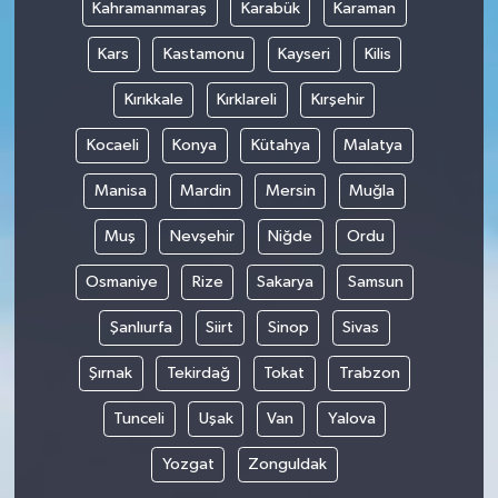
Kahramanmaraş
Karabük
Karaman
Kars
Kastamonu
Kayseri
Kilis
Kırıkkale
Kırklareli
Kırşehir
Kocaeli
Konya
Kütahya
Malatya
Manisa
Mardin
Mersin
Muğla
Muş
Nevşehir
Niğde
Ordu
Osmaniye
Rize
Sakarya
Samsun
Şanlıurfa
Siirt
Sinop
Sivas
Şırnak
Tekirdağ
Tokat
Trabzon
Tunceli
Uşak
Van
Yalova
Yozgat
Zonguldak