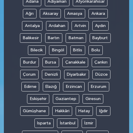
Adana
Adıyaman
Afyonkarahisar
Ağrı
Aksaray
Amasya
Ankara
Antalya
Ardahan
Artvin
Aydın
Balıkesir
Bartın
Batman
Bayburt
Bilecik
Bingöl
Bitlis
Bolu
Burdur
Bursa
Çanakkale
Çankırı
Çorum
Denizli
Diyarbakır
Düzce
Edirne
Elazığ
Erzincan
Erzurum
Eskişehir
Gaziantep
Giresun
Gümüşhane
Hakkâri
Hatay
Iğdır
Isparta
İstanbul
İzmir