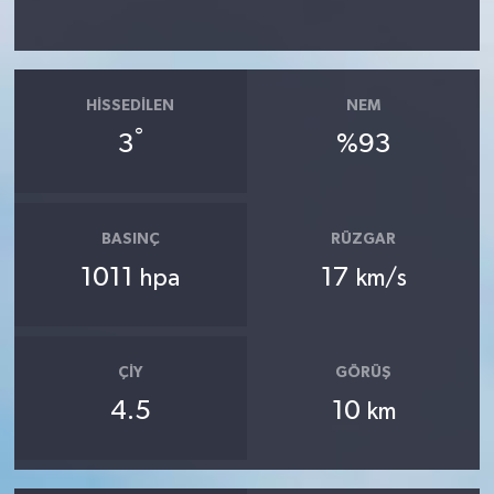
HISSEDILEN
NEM
°
3
%93
BASINÇ
RÜZGAR
1011
17
hpa
km/s
ÇIY
GÖRÜŞ
4.5
10
km