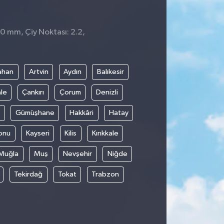
 0 mm, Çiy Noktası: 2.2,
4
ahan
Artvin
Aydın
Balıkesir
le
Çankırı
Çorum
Denizli
Gümüşhane
Hakkâri
Hatay
onu
Kayseri
Kilis
Kırıkkale
Muğla
Muş
Nevşehir
Niğde
Tekirdağ
Tokat
Trabzon