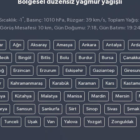
Bölgesel düzensiz yağmur yağışlı
°
caklık: -1
, Basınç: 1010 hPa, Rüzgar: 39 km/s, Toplam Yağış:
Görüş Mesafesi: 10 km, Gün Doğumu: 7:18, Gün Batımı: 19:2
ar
Ağrı
Aksaray
Amasya
Ankara
Antalya
Ard
lecik
Bingöl
Bitlis
Bolu
Burdur
Bursa
Çanakka
ığ
Erzincan
Erzurum
Eskişehir
Gaziantep
Giresun
r
Kahramanmaraş
Karabük
Karaman
Kars
Kastam
nya
Kütahya
Malatya
Manisa
Mardin
Mersin
arya
Samsun
Şanlıurfa
Siirt
Sinop
Sivas
Şırnak
Tunceli
Uşak
Van
Yalova
Yozgat
Zonguldak