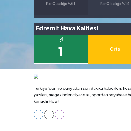
Kar Olasılığı: %61
Kar Olasılığı: %14
Edremit Hava Kalitesi
İyi
1
Orta
Türkiye'den ve dünyadan son dakika haberleri, köş
yazıları, magazinden siyasete, spordan seyahate h
konuda Flow!