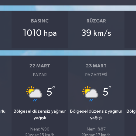
BASINÇ
RÜZGAR
1010
39
hpa
km/s
22 MART
23 MART
PAZAR
PAZARTESI
°
°
5
5
rlu
Bölgesel düzensiz yağmur
Bölgesel düzensiz yağmur
Bölg
yağışlı
yağışlı
Nem: %90
Nem: %87
9
Rüzgar: 15 km/h
Rüzgar: 17 km/h