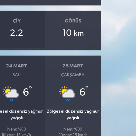
ÇIY
GÖRÜŞ
2.2
10
km
24 MART
25 MART
SALI
ÇARŞAMBA
°
°
6
6
esel düzensiz yağmur
Bölgesel düzensiz yağmur
yağışlı
yağışlı
Nem: %89
Nem: %89
Rüzgar: 13 km/h
Rüzgar: 15 km/h