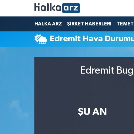
HALKA ARZ
HALKA ARZ
ŞİRKET HABERLERİ
TEMET
Edremit Hava Durum
SERMAYE ARTIRIMI
ŞİRKET HABERLERİ
Edremit Bugü
TEMETTÜ
İletişim
ŞU AN