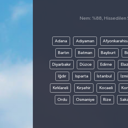
Nem: %88, Hissedilen Sı
Adana
Adıyaman
Afyonkarahis
Bartın
Batman
Bayburt
Bi
Diyarbakır
Düzce
Edirne
Elaz
Iğdır
Isparta
İstanbul
İzmi
Kırklareli
Kırşehir
Kocaeli
Ko
Ordu
Osmaniye
Rize
Sak