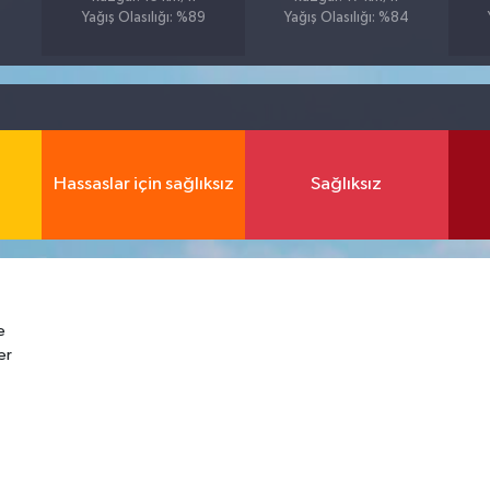
Yağış Olasılığı: %89
Yağış Olasılığı: %84
Hassaslar için sağlıksız
Sağlıksız
e
er