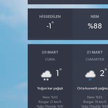
HISSEDILEN
NEM
°
-1
%88
20 MART
21 MART
CUMA
CUMARTESI
°
°
1
2
Yoğun kar yağışlı
Orta kuvvetli yağmu
Nem: %93
Nem: %93
Rüzgar: 21 km/h
Rüzgar: 16 km/h
Yağış Olasılığı: %91
Yağış Olasılığı: %8