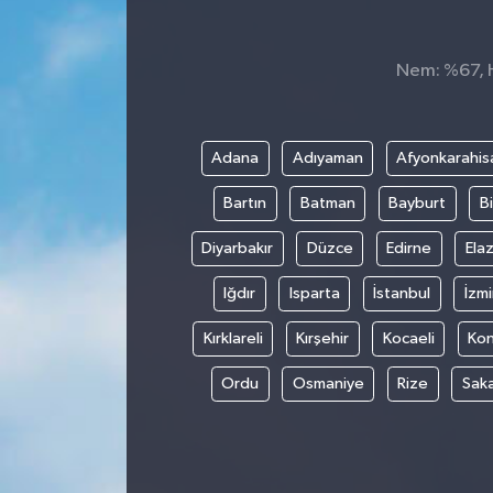
Nem: %67, Hi
Adana
Adıyaman
Afyonkarahis
Bartın
Batman
Bayburt
Bi
Diyarbakır
Düzce
Edirne
Elaz
Iğdır
Isparta
İstanbul
İzmi
Kırklareli
Kırşehir
Kocaeli
Ko
Ordu
Osmaniye
Rize
Sak