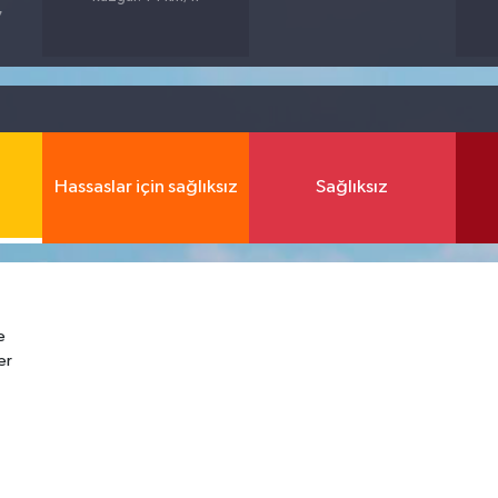
7
Hassaslar için sağlıksız
Sağlıksız
e
er