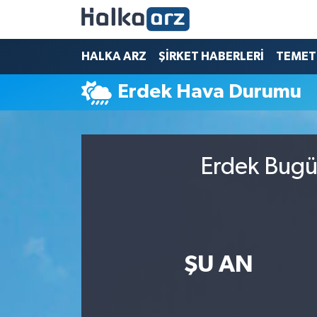
HALKA ARZ
HALKA ARZ
ŞİRKET HABERLERİ
TEMET
Erdek Hava Durumu
SERMAYE ARTIRIMI
ŞİRKET HABERLERİ
Erdek Bugün
TEMETTÜ
İletişim
ŞU AN