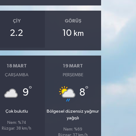
ÇIY
GÖRÜŞ
2.2
10
km
18 MART
19 MART
ÇARŞAMBA
PERŞEMBE
°
°
9
8
Çok bulutlu
Bölgesel düzensiz yağmur
yağışlı
Nem: %74
Rüzgar: 38 km/h
Nem: %69
Rüzgar: 37 km/h