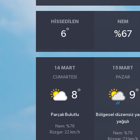
HISSEDILEN
NEM
°
6
%67
14 MART
15 MART
CUMARTESI
PAZAR
°
°
8
9
Parçalı Bulutlu
Bölgesel düzensiz y
yağışlı
Nem: %76
Rüzgar: 22 km/h
Nem: %79
Rüzgar: 23 km/h