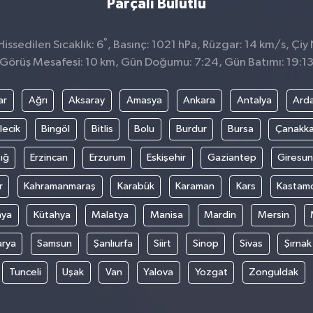
Parçalı Bulutlu
°
ssedilen Sıcaklık: 6
, Basınç: 1021 hPa, Rüzgar: 14 km/s, Çiy 
Görüş Mesafesi: 10 km, Gün Doğumu: 7:24, Gün Batımı: 19:1
ar
Ağrı
Aksaray
Amasya
Ankara
Antalya
Ard
lecik
Bingöl
Bitlis
Bolu
Burdur
Bursa
Çanakka
ığ
Erzincan
Erzurum
Eskişehir
Gaziantep
Giresun
r
Kahramanmaraş
Karabük
Karaman
Kars
Kastam
nya
Kütahya
Malatya
Manisa
Mardin
Mersin
arya
Samsun
Şanlıurfa
Siirt
Sinop
Sivas
Şırnak
Tunceli
Uşak
Van
Yalova
Yozgat
Zonguldak