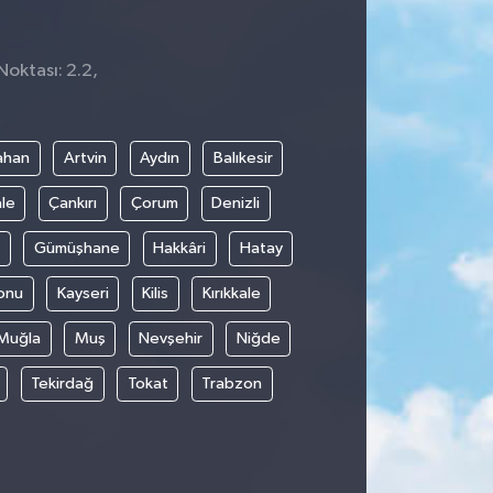
Noktası: 2.2,
3
ahan
Artvin
Aydın
Balıkesir
le
Çankırı
Çorum
Denizli
Gümüşhane
Hakkâri
Hatay
onu
Kayseri
Kilis
Kırıkkale
Muğla
Muş
Nevşehir
Niğde
Tekirdağ
Tokat
Trabzon