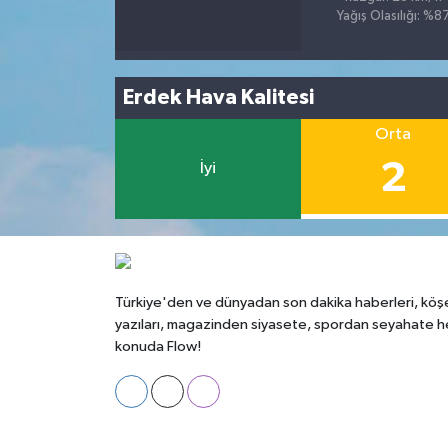
Yağış Olasılığı: %8
Erdek Hava Kalitesi
Orta
2
İyi
Türkiye'den ve dünyadan son dakika haberleri, köş
yazıları, magazinden siyasete, spordan seyahate h
konuda Flow!