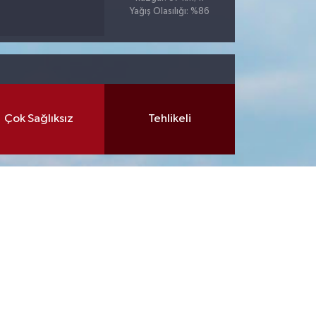
Yağış Olasılığı: %86
Çok Sağlıksız
Tehlikeli