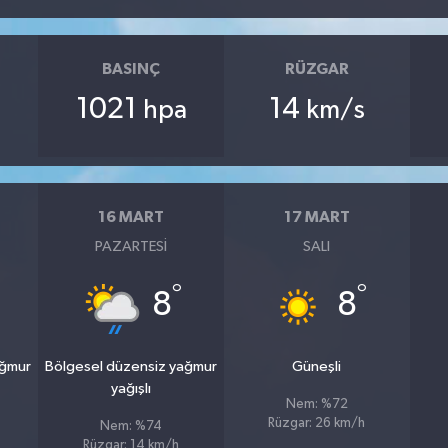
BASINÇ
RÜZGAR
1021
14
hpa
km/s
16 MART
17 MART
PAZARTESI
SALI
°
°
8
8
ağmur
Bölgesel düzensiz yağmur
Güneşli
yağışlı
Nem: %72
Rüzgar: 26 km/h
Nem: %74
Rüzgar: 14 km/h