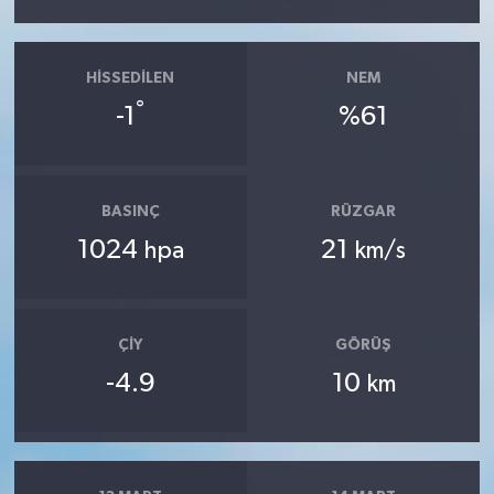
HISSEDILEN
NEM
°
-1
%61
BASINÇ
RÜZGAR
1024
21
hpa
km/s
ÇIY
GÖRÜŞ
-4.9
10
km