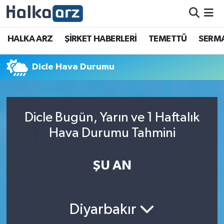
HALKA ARZ
HALKA ARZ
ŞİRKET HABERLERİ
TEMETTÜ
SERMA
SERMAYE ARTIRIMI
Dicle Hava Durumu
ŞİRKET HABERLERİ
TEMETTÜ
Dicle Bugün, Yarın ve 1 Haftalık
Hava Durumu Tahmini
İletişim
ŞU AN
Diyarbakır