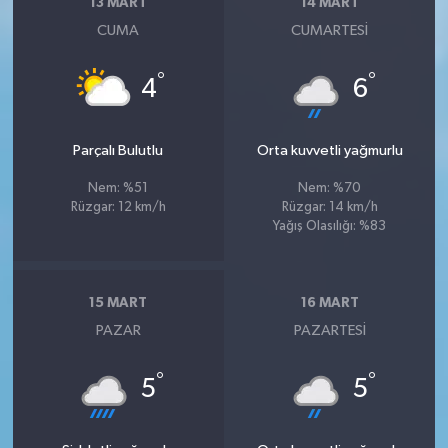
13 MART
14 MART
CUMA
CUMARTESI
°
°
4
6
Parçalı Bulutlu
Orta kuvvetli yağmurlu
Nem: %51
Nem: %70
Rüzgar: 12 km/h
Rüzgar: 14 km/h
Yağış Olasılığı: %83
15 MART
16 MART
PAZAR
PAZARTESI
°
°
5
5