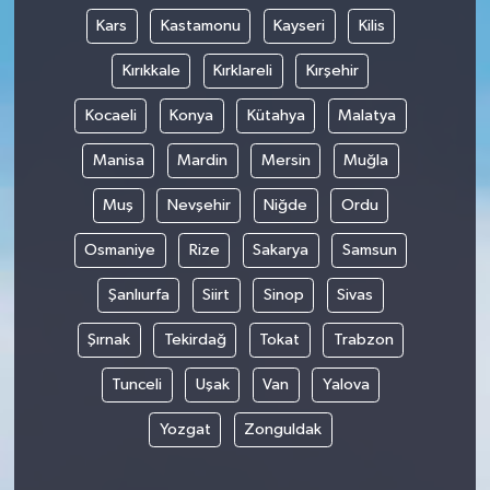
Kars
Kastamonu
Kayseri
Kilis
Kırıkkale
Kırklareli
Kırşehir
Kocaeli
Konya
Kütahya
Malatya
Manisa
Mardin
Mersin
Muğla
Muş
Nevşehir
Niğde
Ordu
Osmaniye
Rize
Sakarya
Samsun
Şanlıurfa
Siirt
Sinop
Sivas
Şırnak
Tekirdağ
Tokat
Trabzon
Tunceli
Uşak
Van
Yalova
Yozgat
Zonguldak