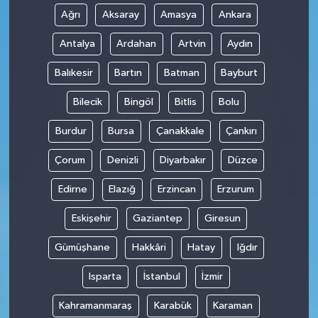
Ağrı
Aksaray
Amasya
Ankara
Antalya
Ardahan
Artvin
Aydın
Balıkesir
Bartın
Batman
Bayburt
Bilecik
Bingöl
Bitlis
Bolu
Burdur
Bursa
Çanakkale
Çankırı
Çorum
Denizli
Diyarbakır
Düzce
Edirne
Elazığ
Erzincan
Erzurum
Eskişehir
Gaziantep
Giresun
Gümüşhane
Hakkâri
Hatay
Iğdır
Isparta
İstanbul
İzmir
Kahramanmaraş
Karabük
Karaman