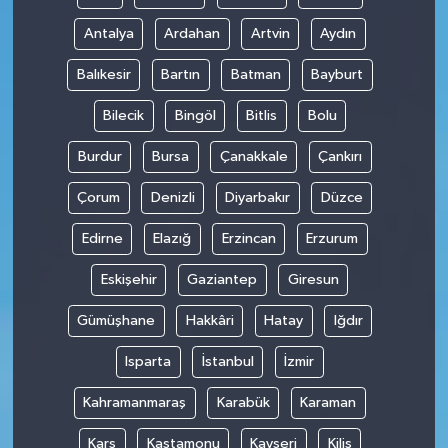
Antalya
Ardahan
Artvin
Aydın
Balıkesir
Bartın
Batman
Bayburt
Bilecik
Bingöl
Bitlis
Bolu
Burdur
Bursa
Çanakkale
Çankırı
Çorum
Denizli
Diyarbakır
Düzce
Edirne
Elazığ
Erzincan
Erzurum
Eskişehir
Gaziantep
Giresun
Gümüşhane
Hakkâri
Hatay
Iğdır
Isparta
İstanbul
İzmir
Kahramanmaraş
Karabük
Karaman
Kars
Kastamonu
Kayseri
Kilis