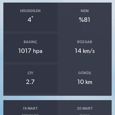
HISSEDILEN
NEM
°
4
%81
BASINÇ
RÜZGAR
1017
14
hpa
km/s
ÇIY
GÖRÜŞ
2.7
10
km
19 MART
20 MART