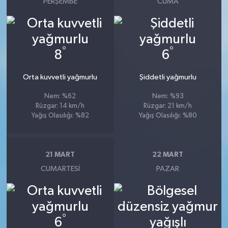
PERŞEMBE
CUMA
°
°
8
6
Orta kuvvetli yağmurlu
Şiddetli yağmurlu
Nem: %62
Nem: %93
Rüzgar: 14 km/h
Rüzgar: 21 km/h
Yağış Olasılığı: %82
Yağış Olasılığı: %80
21 MART
22 MART
CUMARTESI
PAZAR
°
6