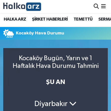
HALKA ARZ
HALKA ARZ
ŞİRKET HABERLERİ
TEMETTÜ
SERMA
SERMAYE ARTIRIMI
Kocaköy Hava Durumu
ŞİRKET HABERLERİ
TEMETTÜ
Kocaköy Bugün, Yarın ve 1
Haftalık Hava Durumu Tahmini
İletişim
ŞU AN
Diyarbakır