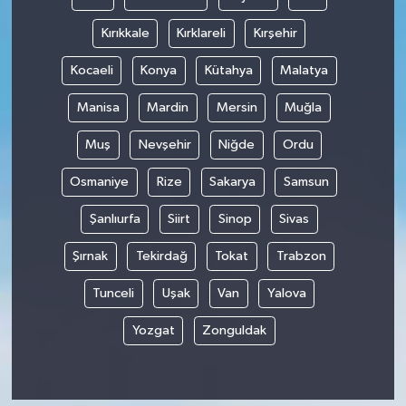
Kırıkkale
Kırklareli
Kırşehir
Kocaeli
Konya
Kütahya
Malatya
Manisa
Mardin
Mersin
Muğla
Muş
Nevşehir
Niğde
Ordu
Osmaniye
Rize
Sakarya
Samsun
Şanlıurfa
Siirt
Sinop
Sivas
Şırnak
Tekirdağ
Tokat
Trabzon
Tunceli
Uşak
Van
Yalova
Yozgat
Zonguldak