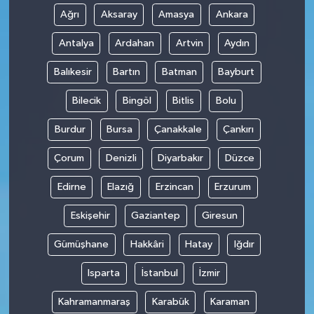
Ağrı
Aksaray
Amasya
Ankara
Antalya
Ardahan
Artvin
Aydın
Balıkesir
Bartın
Batman
Bayburt
Bilecik
Bingöl
Bitlis
Bolu
Burdur
Bursa
Çanakkale
Çankırı
Çorum
Denizli
Diyarbakır
Düzce
Edirne
Elazığ
Erzincan
Erzurum
Eskişehir
Gaziantep
Giresun
Gümüşhane
Hakkâri
Hatay
Iğdır
Isparta
İstanbul
İzmir
Kahramanmaraş
Karabük
Karaman