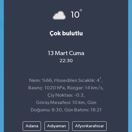
°
10
Çok bulutlu
13 Mart Cuma
22:30
°
Nem: %66, Hissedilen Sıcaklık: 4
,
Basınç: 1020 hPa, Rüzgar: 14 km/s,
Çiy Noktası: -0.3,
Görüş Mesafesi: 10 km, Gün
Doğumu: 6:30, Gün Batımı: 18:21
Adana
Adıyaman
Afyonkarahisar