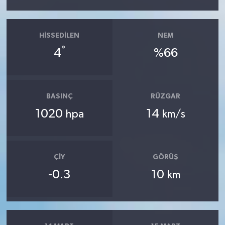
HISSEDILEN
NEM
°
4
%66
BASINÇ
RÜZGAR
1020
14
hpa
km/s
ÇIY
GÖRÜŞ
-0.3
10
km