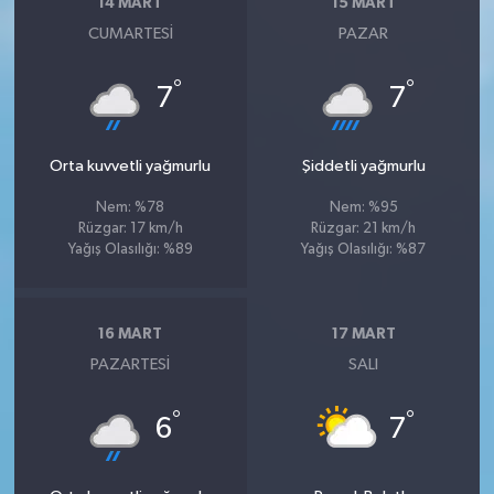
14 MART
15 MART
CUMARTESI
PAZAR
°
°
7
7
Orta kuvvetli yağmurlu
Şiddetli yağmurlu
Nem: %78
Nem: %95
Rüzgar: 17 km/h
Rüzgar: 21 km/h
Yağış Olasılığı: %89
Yağış Olasılığı: %87
16 MART
17 MART
PAZARTESI
SALI
°
°
6
7