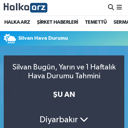
HALKA ARZ
HALKA ARZ
ŞİRKET HABERLERİ
TEMETTÜ
SERMA
SERMAYE ARTIRIMI
Silvan Hava Durumu
ŞİRKET HABERLERİ
TEMETTÜ
Silvan Bugün, Yarın ve 1 Haftalık
Hava Durumu Tahmini
İletişim
ŞU AN
Diyarbakır