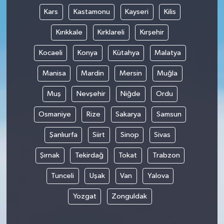
Kars
Kastamonu
Kayseri
Kilis
Kırıkkale
Kırklareli
Kırşehir
Kocaeli
Konya
Kütahya
Malatya
Manisa
Mardin
Mersin
Muğla
Muş
Nevşehir
Niğde
Ordu
Osmaniye
Rize
Sakarya
Samsun
Şanlıurfa
Siirt
Sinop
Sivas
Şırnak
Tekirdağ
Tokat
Trabzon
Tunceli
Uşak
Van
Yalova
Yozgat
Zonguldak