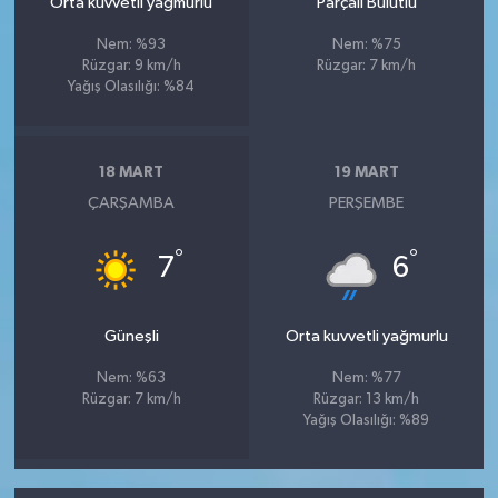
Orta kuvvetli yağmurlu
Parçalı Bulutlu
Nem: %93
Nem: %75
Rüzgar: 9 km/h
Rüzgar: 7 km/h
Yağış Olasılığı: %84
18 MART
19 MART
ÇARŞAMBA
PERŞEMBE
°
°
7
6
Güneşli
Orta kuvvetli yağmurlu
Nem: %63
Nem: %77
Rüzgar: 7 km/h
Rüzgar: 13 km/h
Yağış Olasılığı: %89