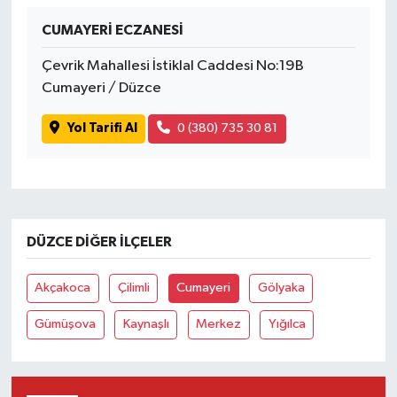
CUMAYERİ ECZANESİ
Çevrik Mahallesi İstiklal Caddesi No:19B
Cumayeri / Düzce
Yol Tarifi Al
0 (380) 735 30 81
DÜZCE DIĞER İLÇELER
Akçakoca
Çilimli
Cumayeri
Gölyaka
Gümüşova
Kaynaşlı
Merkez
Yığılca