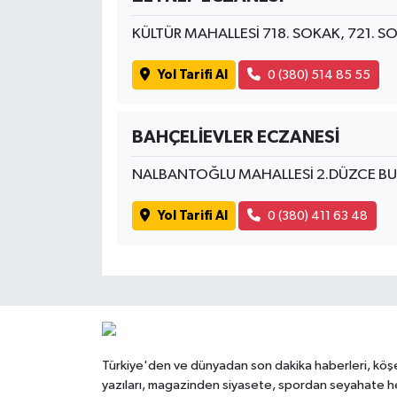
KÜLTÜR MAHALLESİ 718. SOKAK, 721. S
Yol Tarifi Al
0 (380) 514 85 55
BAHÇELİEVLER ECZANESİ
NALBANTOĞLU MAHALLESİ 2.DÜZCE BUL
Yol Tarifi Al
0 (380) 411 63 48
Türkiye'den ve dünyadan son dakika haberleri, köş
yazıları, magazinden siyasete, spordan seyahate h