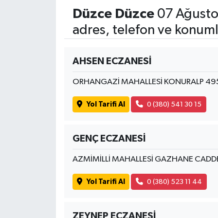
Düzce Düzce
07 Ağusto
adres, telefon ve konuml
AHSEN ECZANESİ
ORHANGAZİ MAHALLESİ KONURALP 49
Yol Tarifi Al
0 (380) 541 30 15
GENÇ ECZANESİ
AZMİMİLLİ MAHALLESİ GAZHANE CADD
Yol Tarifi Al
0 (380) 523 11 44
ZEYNEP ECZANESİ