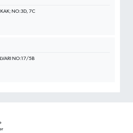
OKAK; NO:3D, 7C
VARI NO:17/5B
e
er