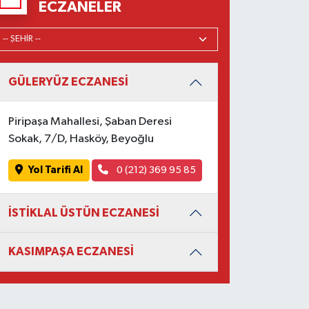
ECZANELER
GÜLERYÜZ ECZANESİ
Piripaşa Mahallesi, Şaban Deresi
Sokak, 7/D, Hasköy, Beyoğlu
Yol Tarifi Al
0 (212) 369 95 85
İSTİKLAL ÜSTÜN ECZANESİ
KASIMPAŞA ECZANESİ