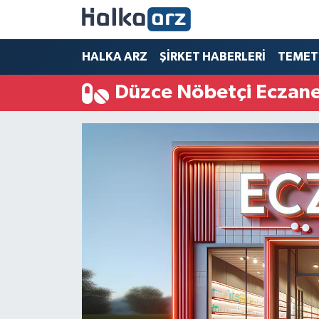
HALKA ARZ
HALKA ARZ
ŞİRKET HABERLERİ
TEMET
Düzce Nöbetçi Eczane
SERMAYE ARTIRIMI
ŞİRKET HABERLERİ
TEMETTÜ
İletişim