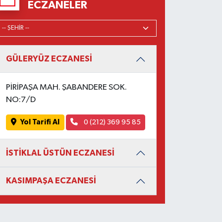
ECZANELER
GÜLERYÜZ ECZANESİ
PİRİPAŞA MAH. ŞABANDERE SOK.
NO:7/D
Yol Tarifi Al
0 (212) 369 95 85
İSTİKLAL ÜSTÜN ECZANESİ
KASIMPAŞA ECZANESİ