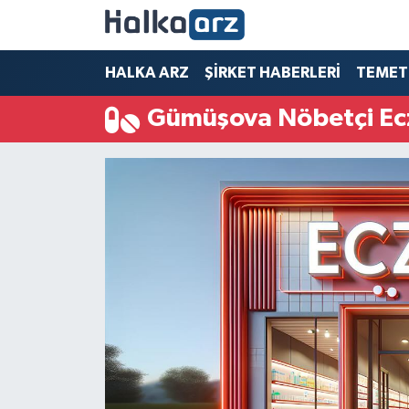
HALKA ARZ
HALKA ARZ
ŞİRKET HABERLERİ
TEMET
Gümüşova Nöbetçi Ec
SERMAYE ARTIRIMI
ŞİRKET HABERLERİ
TEMETTÜ
İletişim