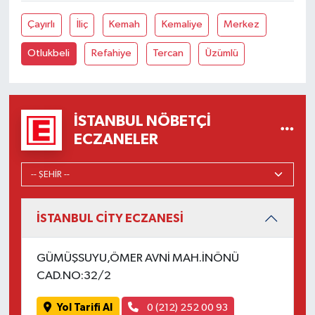
Çayırlı
İliç
Kemah
Kemaliye
Merkez
Otlukbeli
Refahiye
Tercan
Üzümlü
İSTANBUL NÖBETÇI
ECZANELER
İSTANBUL CİTY ECZANESİ
GÜMÜŞSUYU,ÖMER AVNİ MAH.İNÖNÜ
CAD.NO:32/2
Yol Tarifi Al
0 (212) 252 00 93