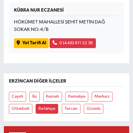
KÜBRA NUR ECZANESİ
HÖKÜMET MAHALLESİ ŞEHİT METİN DAĞ
SOKAK NO:4/B
Yol Tarifi Al
0 (446) 611 32 38
ERZINCAN DIĞER İLÇELER
Çayırlı
İliç
Kemah
Kemaliye
Merkez
Otlukbeli
Refahiye
Tercan
Üzümlü