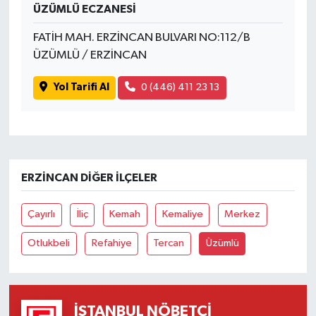
ÜZÜMLÜ ECZANESİ
FATİH MAH. ERZİNCAN BULVARI NO:112/B
ÜZÜMLÜ / ERZİNCAN
Yol Tarifi Al
0 (446) 411 23 13
ERZINCAN DIĞER İLÇELER
Çayırlı
İliç
Kemah
Kemaliye
Merkez
Otlukbeli
Refahiye
Tercan
Üzümlü
İSTANBUL NÖBETÇI