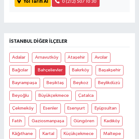
Yol Tarifi Al
0 (212) 507 10 30
İSTANBUL DIĞER İLÇELER
Adalar
Arnavutköy
Ataşehir
Avcılar
Bağcılar
Bahçelievler
Bakırköy
Başakşehir
Bayrampaşa
Beşiktaş
Beykoz
Beylikdüzü
Beyoğlu
Büyükçekmece
Çatalca
Çekmeköy
Esenler
Esenyurt
Eyüpsultan
Fatih
Gaziosmanpaşa
Güngören
Kadıköy
Kâğıthane
Kartal
Küçükçekmece
Maltepe