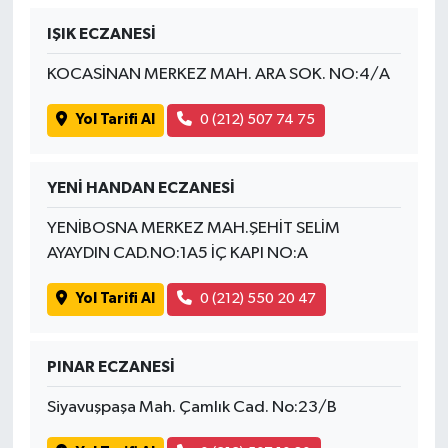
IŞIK ECZANESİ
KOCASİNAN MERKEZ MAH. ARA SOK. NO:4/A
Yol Tarifi Al
0 (212) 507 74 75
YENİ HANDAN ECZANESİ
YENİBOSNA MERKEZ MAH.ŞEHİT SELİM
AYAYDIN CAD.NO:1A5 İÇ KAPI NO:A
Yol Tarifi Al
0 (212) 550 20 47
PINAR ECZANESİ
Siyavuşpaşa Mah. Çamlık Cad. No:23/B