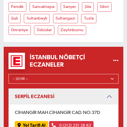
Pendik
Sancaktepe
Sarıyer
Şile
Silivri
Şişli
Sultanbeyli
Sultangazi
Tuzla
Ümraniye
Üsküdar
Zeytinburnu
İSTANBUL NÖBETÇI
ECZANELER
SERPİL ECZANESİ
CİHANGİR MAH.CİHANGİR CAD. NO:37D
Yol Tarifi Al
0 (212) 251 26 83