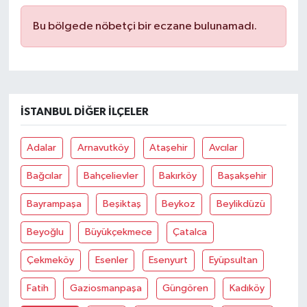
Bu bölgede nöbetçi bir eczane bulunamadı.
İSTANBUL DIĞER İLÇELER
Adalar
Arnavutköy
Ataşehir
Avcılar
Bağcılar
Bahçelievler
Bakırköy
Başakşehir
Bayrampaşa
Beşiktaş
Beykoz
Beylikdüzü
Beyoğlu
Büyükçekmece
Çatalca
Çekmeköy
Esenler
Esenyurt
Eyüpsultan
Fatih
Gaziosmanpaşa
Güngören
Kadıköy