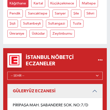
Kâğıthane
Kartal
Küçükçekmece
Maltepe
Pendik
Sancaktepe
Sarıyer
Şile
Silivri
Şişli
Sultanbeyli
Sultangazi
Tuzla
Ümraniye
Üsküdar
Zeytinburnu
İSTANBUL NÖBETÇI
ECZANELER
GÜLERYÜZ ECZANESİ
PİRİPAŞA MAH. ŞABANDERE SOK. NO:7/D