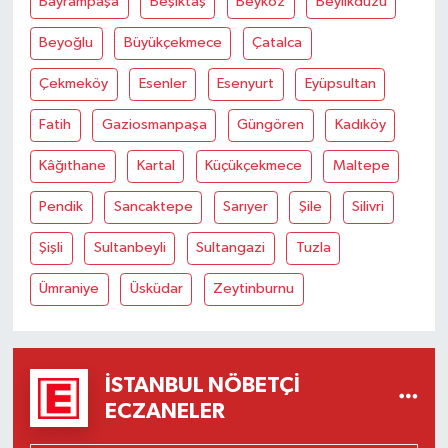
Bayrampaşa
Beşiktaş
Beykoz
Beylikdüzü
Beyoğlu
Büyükçekmece
Çatalca
Çekmeköy
Esenler
Esenyurt
Eyüpsultan
Fatih
Gaziosmanpaşa
Güngören
Kadıköy
Kâğıthane
Kartal
Küçükçekmece
Maltepe
Pendik
Sancaktepe
Sarıyer
Şile
Silivri
Şişli
Sultanbeyli
Sultangazi
Tuzla
Ümraniye
Üsküdar
Zeytinburnu
İSTANBUL NÖBETÇI
ECZANELER