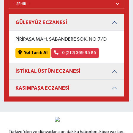
GÜLERYÜZ ECZANESİ
PİRİPAŞA MAH. ŞABANDERE SOK. NO:7/D
Yol Tarifi Al
0 (212) 369 95 85
İSTİKLAL ÜSTÜN ECZANESİ
KASIMPAŞA ECZANESİ
Türkiye'den ve dünyadan son dakika haberleri, köşe yazıları,