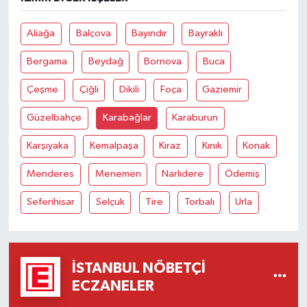
Aliağa
Balçova
Bayındır
Bayraklı
Bergama
Beydağ
Bornova
Buca
Çeşme
Çiğli
Dikili
Foça
Gaziemir
Güzelbahçe
Karabağlar
Karaburun
Karşıyaka
Kemalpaşa
Kiraz
Kınık
Konak
Menderes
Menemen
Narlıdere
Ödemiş
Seferihisar
Selçuk
Tire
Torbalı
Urla
İSTANBUL NÖBETÇI
ECZANELER