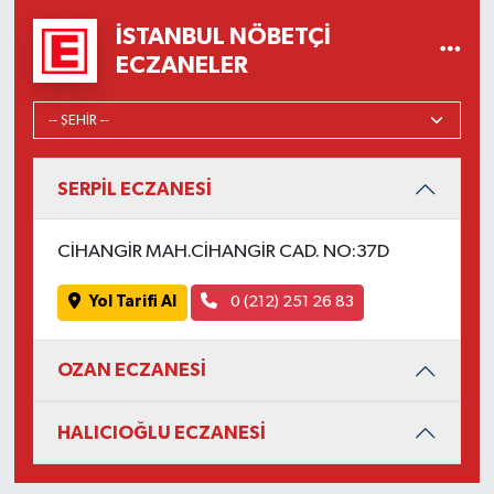
İSTANBUL NÖBETÇI
ECZANELER
SERPİL ECZANESİ
CİHANGİR MAH.CİHANGİR CAD. NO:37D
Yol Tarifi Al
0 (212) 251 26 83
OZAN ECZANESİ
HALICIOĞLU ECZANESİ