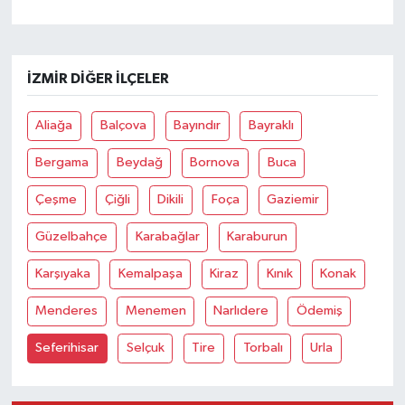
İZMIR DIĞER İLÇELER
Aliağa
Balçova
Bayındır
Bayraklı
Bergama
Beydağ
Bornova
Buca
Çeşme
Çiğli
Dikili
Foça
Gaziemir
Güzelbahçe
Karabağlar
Karaburun
Karşıyaka
Kemalpaşa
Kiraz
Kınık
Konak
Menderes
Menemen
Narlıdere
Ödemiş
Seferihisar
Selçuk
Tire
Torbalı
Urla