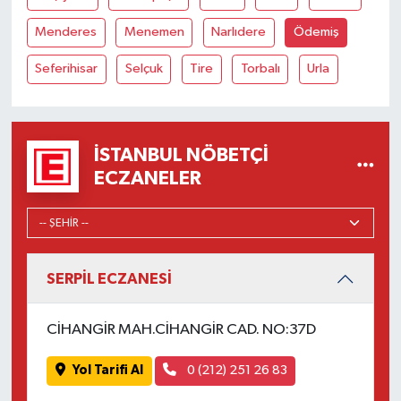
Menderes
Menemen
Narlıdere
Ödemiş
Seferihisar
Selçuk
Tire
Torbalı
Urla
İSTANBUL NÖBETÇI
ECZANELER
SERPİL ECZANESİ
CİHANGİR MAH.CİHANGİR CAD. NO:37D
Yol Tarifi Al
0 (212) 251 26 83