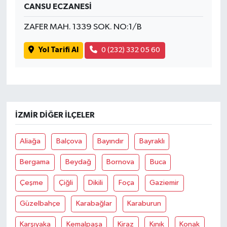
CANSU ECZANESİ
ZAFER MAH. 1339 SOK. NO:1/B
Yol Tarifi Al
0 (232) 332 05 60
İZMIR DIĞER İLÇELER
Aliağa
Balçova
Bayındır
Bayraklı
Bergama
Beydağ
Bornova
Buca
Çeşme
Çiğli
Dikili
Foça
Gaziemir
Güzelbahçe
Karabağlar
Karaburun
Karşıyaka
Kemalpaşa
Kiraz
Kınık
Konak