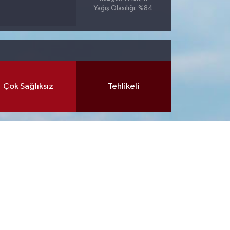
Yağış Olasılığı: %84
Çok Sağlıksız
Tehlikeli