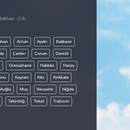
oktası: -2.6,
ahan
Artvin
Aydın
Balıkesir
le
Çankırı
Çorum
Denizli
Gümüşhane
Hakkâri
Hatay
onu
Kayseri
Kilis
Kırıkkale
Muğla
Muş
Nevşehir
Niğde
Tekirdağ
Tokat
Trabzon