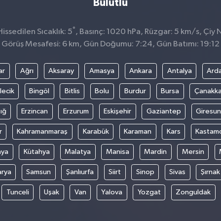
Bulutlu
°
ssedilen Sıcaklık: 5
, Basınç: 1020 hPa, Rüzgar: 5 km/s, Çiy N
Görüş Mesafesi: 6 km, Gün Doğumu: 7:24, Gün Batımı: 19:12
ar
Ağrı
Aksaray
Amasya
Ankara
Antalya
Ard
lecik
Bingöl
Bitlis
Bolu
Burdur
Bursa
Çanakka
ığ
Erzincan
Erzurum
Eskişehir
Gaziantep
Giresun
r
Kahramanmaraş
Karabük
Karaman
Kars
Kastam
nya
Kütahya
Malatya
Manisa
Mardin
Mersin
arya
Samsun
Şanlıurfa
Siirt
Sinop
Sivas
Şırnak
Tunceli
Uşak
Van
Yalova
Yozgat
Zonguldak