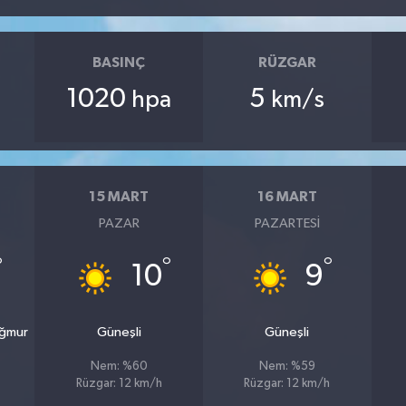
BASINÇ
RÜZGAR
1020
5
hpa
km/s
15 MART
16 MART
PAZAR
PAZARTESI
°
°
°
10
9
ağmur
Güneşli
Güneşli
Nem: %60
Nem: %59
Rüzgar: 12 km/h
Rüzgar: 12 km/h