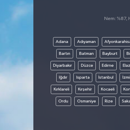
Nem: %87, Hi
Adana
Adıyaman
Afyonkarahis
Bartın
Batman
Bayburt
Bi
Diyarbakır
Düzce
Edirne
Elaz
Iğdır
Isparta
İstanbul
İzmi
Kırklareli
Kırşehir
Kocaeli
Ko
Ordu
Osmaniye
Rize
Sak