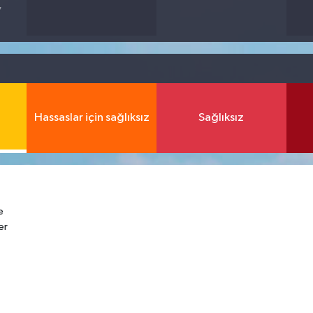
7
Hassaslar için sağlıksız
Sağlıksız
e
er