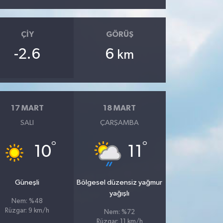
ÇIY
GÖRÜŞ
-2.6
6
km
17 MART
18 MART
SALI
ÇARŞAMBA
°
°
10
11
Güneşli
Bölgesel düzensiz yağmur
yağışlı
Nem: %48
Rüzgar: 9 km/h
Nem: %72
Rüzgar: 11 km/h