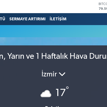
BITC
79.5
DOL
45,4
TÜ
SERMAYE ARTIRIMI
İLETİŞİM
EUR
53,3
STER
61,6
G.AL
686
BİST
n, Yarın ve 1 Haftalık Hava Dur
14.5
İzmir
°
17