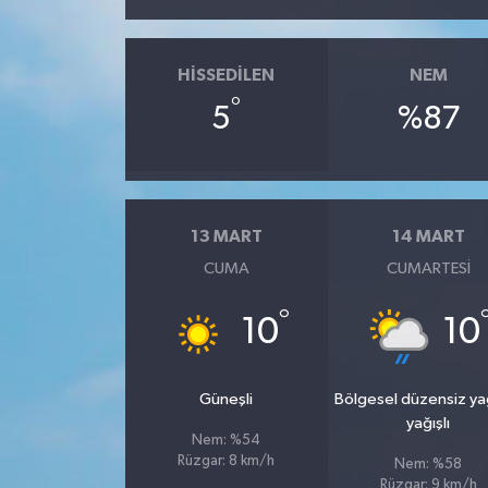
HISSEDILEN
NEM
°
5
%87
13 MART
14 MART
CUMA
CUMARTESI
°
10
10
Güneşli
Bölgesel düzensiz y
yağışlı
Nem: %54
Rüzgar: 8 km/h
Nem: %58
Rüzgar: 9 km/h