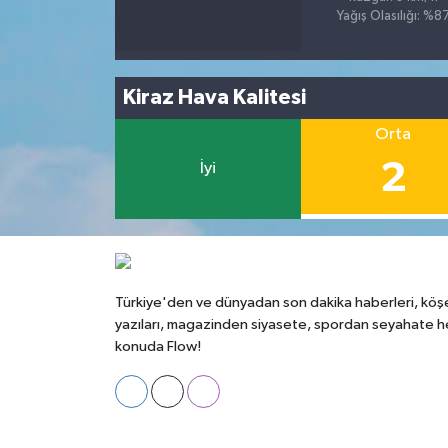
Yağış Olasılığı: %8
Kiraz Hava Kalitesi
Orta
2
İyi
Türkiye'den ve dünyadan son dakika haberleri, köş
yazıları, magazinden siyasete, spordan seyahate h
konuda Flow!