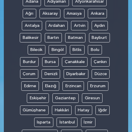
Adana
Adıyaman
Afyonkarahisar
Ağrı
Aksaray
Amasya
Ankara
Antalya
Ardahan
Artvin
Aydın
Balıkesir
Bartın
Batman
Bayburt
Bilecik
Bingöl
Bitlis
Bolu
Burdur
Bursa
Çanakkale
Çankırı
Çorum
Denizli
Diyarbakır
Düzce
Edirne
Elazığ
Erzincan
Erzurum
Eskişehir
Gaziantep
Giresun
Gümüşhane
Hakkâri
Hatay
Iğdır
Isparta
İstanbul
İzmir