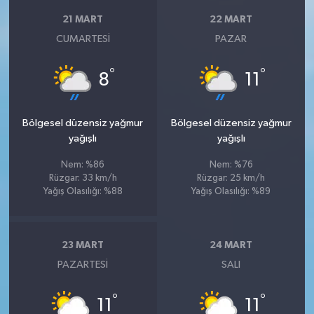
21 MART
22 MART
CUMARTESI
PAZAR
°
°
8
11
Bölgesel düzensiz yağmur
Bölgesel düzensiz yağmur
yağışlı
yağışlı
Nem: %86
Nem: %76
Rüzgar: 33 km/h
Rüzgar: 25 km/h
Yağış Olasılığı: %88
Yağış Olasılığı: %89
23 MART
24 MART
PAZARTESI
SALI
°
°
11
11