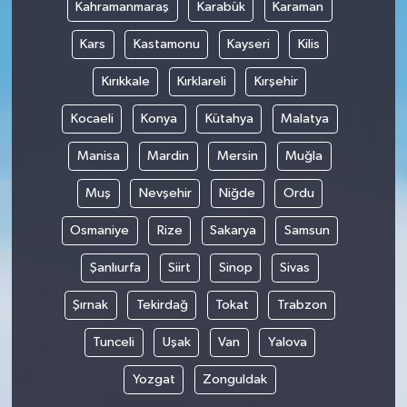
Kahramanmaraş
Karabük
Karaman
Kars
Kastamonu
Kayseri
Kilis
Kırıkkale
Kırklareli
Kırşehir
Kocaeli
Konya
Kütahya
Malatya
Manisa
Mardin
Mersin
Muğla
Muş
Nevşehir
Niğde
Ordu
Osmaniye
Rize
Sakarya
Samsun
Şanlıurfa
Siirt
Sinop
Sivas
Şırnak
Tekirdağ
Tokat
Trabzon
Tunceli
Uşak
Van
Yalova
Yozgat
Zonguldak