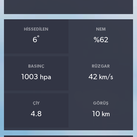
HISSEDILEN
NEM
°
6
%62
BASINÇ
RÜZGAR
1003
42
hpa
km/s
ÇIY
GÖRÜŞ
4.8
10
km