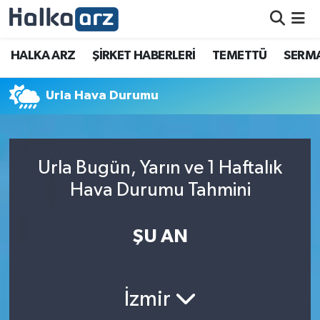
HALKA ARZ
HALKA ARZ
ŞİRKET HABERLERİ
TEMETTÜ
SERMA
SERMAYE ARTIRIMI
Urla Hava Durumu
ŞİRKET HABERLERİ
TEMETTÜ
Urla Bugün, Yarın ve 1 Haftalık
Hava Durumu Tahmini
İletişim
ŞU AN
İzmir