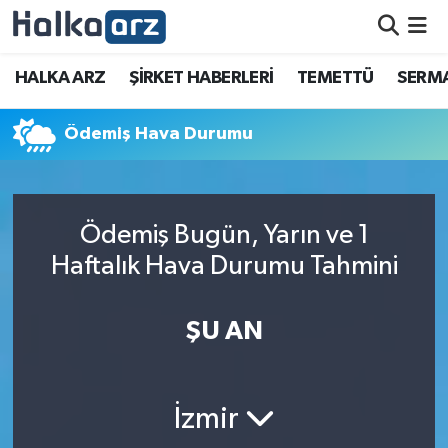
HALKA ARZ
HALKA ARZ
ŞİRKET HABERLERİ
TEMETTÜ
SERMA
SERMAYE ARTIRIMI
Ödemiş Hava Durumu
ŞİRKET HABERLERİ
TEMETTÜ
Ödemiş Bugün, Yarın ve 1
Haftalık Hava Durumu Tahmini
İletişim
ŞU AN
İzmir