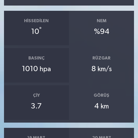
HISSEDILEN
NEM
°
10
%94
BASINÇ
RÜZGAR
1010
8
hpa
km/s
ÇIY
GÖRÜŞ
3.7
4
km