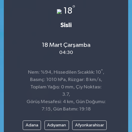
°
18
Sisli
18 Mart Çarşamba
04:30
°
Nem: %94, Hissedilen Sıcaklık: 10
,
Basınç: 1010 hPa, Rüzgar: 8 km/s,
Toplam Yağış: 0 mm, Çiy Noktası:
3.7,
Görüş Mesafesi: 4 km, Gün Doğumu:
7:15, Gün Batımı: 19:18
Adana
Adıyaman
Afyonkarahisar