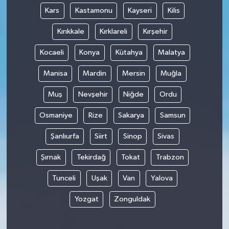
Kars
Kastamonu
Kayseri
Kilis
Kırıkkale
Kırklareli
Kırşehir
Kocaeli
Konya
Kütahya
Malatya
Manisa
Mardin
Mersin
Muğla
Muş
Nevşehir
Niğde
Ordu
Osmaniye
Rize
Sakarya
Samsun
Şanlıurfa
Siirt
Sinop
Sivas
Şırnak
Tekirdağ
Tokat
Trabzon
Tunceli
Uşak
Van
Yalova
Yozgat
Zonguldak