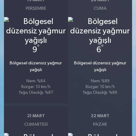
19 MART
20 MART
PERŞEMBE
CUMA
°
°
9
6
Bölgesel düzensiz yağmur
Bölgesel düzensiz yağmur
yağışlı
yağışlı
Nem: %84
Nem: %89
Rüzgar: 10 km/h
Rüzgar: 10 km/h
Yağış Olasılığı: %87
Yağış Olasılığı: %89
21 MART
22 MART
CUMARTESI
PAZAR