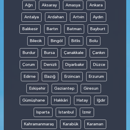
Ağrı
Aksaray
Amasya
Ankara
Antalya
Ardahan
Artvin
Aydın
Balıkesir
Bartın
Batman
Bayburt
Bilecik
Bingöl
Bitlis
Bolu
Burdur
Bursa
Çanakkale
Çankırı
Çorum
Denizli
Diyarbakır
Düzce
Edirne
Elazığ
Erzincan
Erzurum
Eskişehir
Gaziantep
Giresun
Gümüşhane
Hakkâri
Hatay
Iğdır
Isparta
İstanbul
İzmir
Kahramanmaraş
Karabük
Karaman