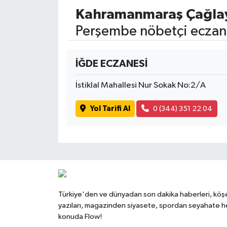
Kahramanmaraş Çağlay
Perşembe nöbetçi eczane
İĞDE ECZANESİ
İstiklal Mahallesi Nur Sokak No:2/A
Yol Tarifi Al
0 (344) 351 22 04
Türkiye'den ve dünyadan son dakika haberleri, köş
yazıları, magazinden siyasete, spordan seyahate h
konuda Flow!