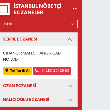
İSTANBUL NÖBETÇI
ECZANELER
SERPİL ECZANESİ
CİHANGİR MAH.CİHANGİR CAD.
NO:37D
Yol Tarifi Al
0 (212) 251 26 83
OZAN ECZANESİ
HALICIOĞLU ECZANESİ