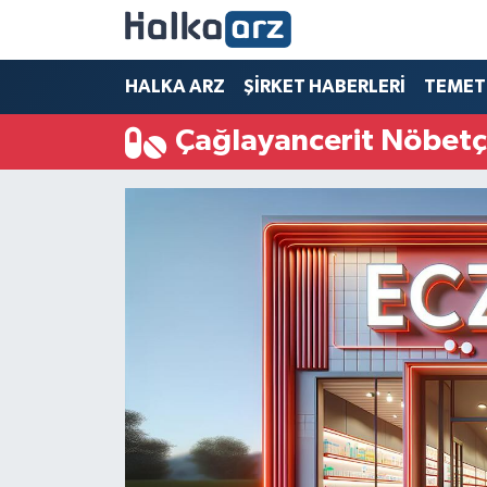
HALKA ARZ
HALKA ARZ
ŞİRKET HABERLERİ
TEMET
Çağlayancerit Nöbetç
SERMAYE ARTIRIMI
ŞİRKET HABERLERİ
TEMETTÜ
İletişim