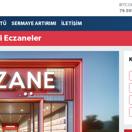
BITCO
79.59
DOLA
45,43
TÜ
SERMAYE ARTIRIMI
İLETİŞİM
EURO
53,38
i Eczaneler
STERL
61,60
G.ALT
6862
BİST1
14.59