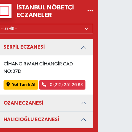
İSTANBUL NÖBETÇI
ECZANELER
SERPİL ECZANESİ
CİHANGİR MAH.CİHANGİR CAD.
NO:37D
Yol Tarifi Al
0 (212) 251 26 83
OZAN ECZANESİ
HALICIOĞLU ECZANESİ