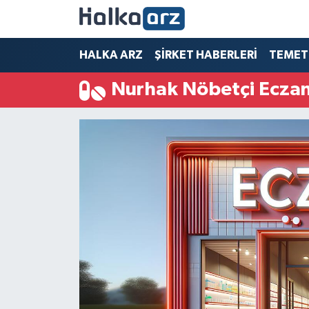
HALKA ARZ
HALKA ARZ
ŞİRKET HABERLERİ
TEMET
Nurhak Nöbetçi Eczan
SERMAYE ARTIRIMI
ŞİRKET HABERLERİ
TEMETTÜ
İletişim