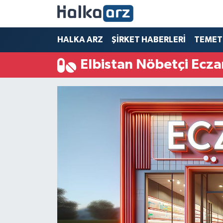
HALKA ARZ
HALKA ARZ
ŞİRKET HABERLERİ
TEMET
Elbistan Nöbetçi Ecza
SERMAYE ARTIRIMI
ŞİRKET HABERLERİ
TEMETTÜ
İletişim