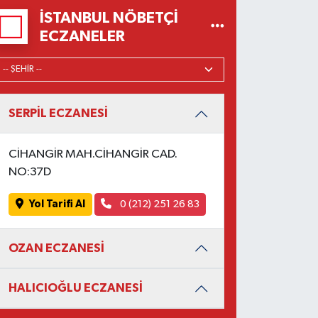
İSTANBUL NÖBETÇI
ECZANELER
SERPİL ECZANESİ
CİHANGİR MAH.CİHANGİR CAD.
NO:37D
Yol Tarifi Al
0 (212) 251 26 83
OZAN ECZANESİ
HALICIOĞLU ECZANESİ