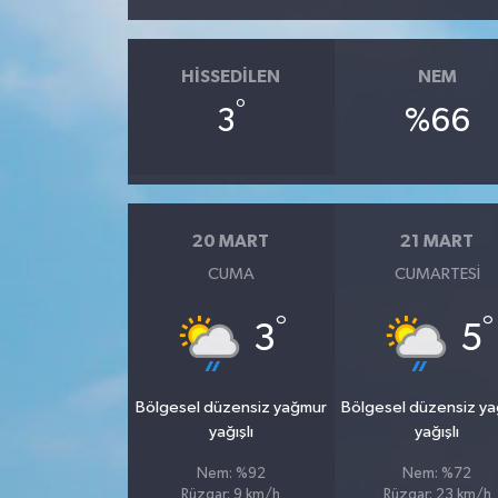
HISSEDILEN
NEM
°
3
%66
20 MART
21 MART
CUMA
CUMARTESI
°
°
3
5
Bölgesel düzensiz yağmur
Bölgesel düzensiz y
yağışlı
yağışlı
Nem: %92
Nem: %72
Rüzgar: 9 km/h
Rüzgar: 23 km/h