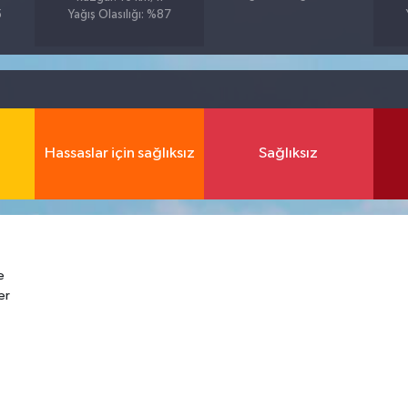
5
Yağış Olasılığı: %87
Hassaslar için sağlıksız
Sağlıksız
e
er