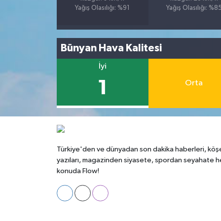
Yağış Olasılığı: %91
Yağış Olasılığı: %8
Bünyan Hava Kalitesi
İyi
1
Orta
Türkiye'den ve dünyadan son dakika haberleri, köş
yazıları, magazinden siyasete, spordan seyahate h
konuda Flow!