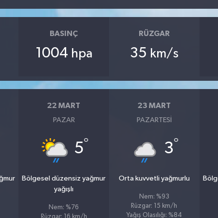
BASINÇ
RÜZGAR
1004
35
hpa
km/s
22 MART
23 MART
PAZAR
PAZARTESI
°
°
5
3
ağmur
Bölgesel düzensiz yağmur
Orta kuvvetli yağmurlu
Bölg
yağışlı
Nem: %93
Rüzgar: 15 km/h
Nem: %76
Yağış Olasılığı: %84
Rüzgar: 16 km/h