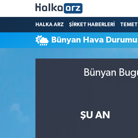
HALKA ARZ
HALKA ARZ
ŞİRKET HABERLERİ
TEMET
Bünyan Hava Durumu
SERMAYE ARTIRIMI
ŞİRKET HABERLERİ
Bünyan Bugü
TEMETTÜ
İletişim
ŞU AN