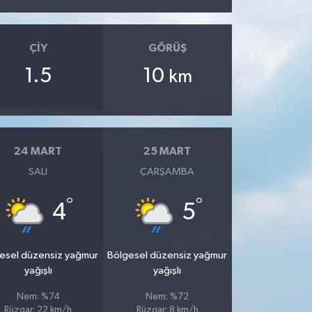
ÇIY
GÖRÜŞ
1.5
10
km
24 MART
25 MART
SALI
ÇARŞAMBA
°
°
4
5
esel düzensiz yağmur
Bölgesel düzensiz yağmur
yağışlı
yağışlı
Nem: %74
Nem: %72
Rüzgar: 22 km/h
Rüzgar: 8 km/h