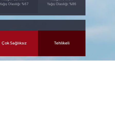
Yağış Olasılığı: %67
Yağış Olasılığı: %86
Çok Sağlıksız
Tehlikeli