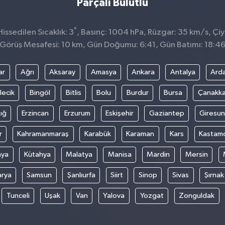
Parçalı Bulutlu
°
ssedilen Sıcaklık: 3
, Basınç: 1004 hPa, Rüzgar: 35 km/s, Çiy 
Görüş Mesafesi: 10 km, Gün Doğumu: 6:41, Gün Batımı: 18:4
ar
Ağrı
Aksaray
Amasya
Ankara
Antalya
Ard
lecik
Bingöl
Bitlis
Bolu
Burdur
Bursa
Çanakka
ığ
Erzincan
Erzurum
Eskişehir
Gaziantep
Giresun
r
Kahramanmaraş
Karabük
Karaman
Kars
Kastam
nya
Kütahya
Malatya
Manisa
Mardin
Mersin
arya
Samsun
Şanlıurfa
Siirt
Sinop
Sivas
Şırnak
Tunceli
Uşak
Van
Yalova
Yozgat
Zonguldak