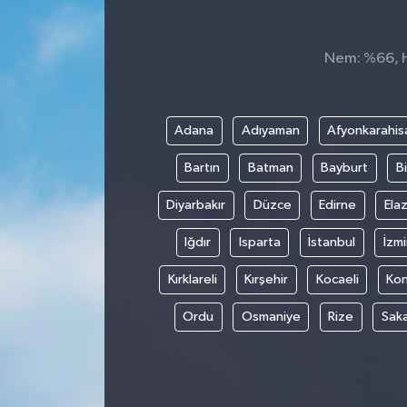
Nem: %66, Hi
Adana
Adıyaman
Afyonkarahis
Bartın
Batman
Bayburt
Bi
Diyarbakır
Düzce
Edirne
Elaz
Iğdır
Isparta
İstanbul
İzmi
Kırklareli
Kırşehir
Kocaeli
Ko
Ordu
Osmaniye
Rize
Sak