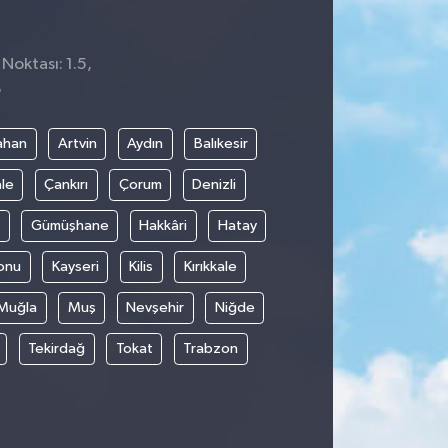
Noktası: 1.5,
6
ahan
Artvin
Aydın
Balıkesir
le
Çankırı
Çorum
Denizli
Gümüşhane
Hakkâri
Hatay
onu
Kayseri
Kilis
Kırıkkale
Muğla
Muş
Nevşehir
Niğde
Tekirdağ
Tokat
Trabzon