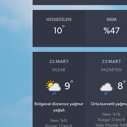
HISSEDILEN
NEM
°
10
%47
22 MART
23 MART
PAZAR
PAZARTESI
°
°
9
8
Bölgesel düzensiz yağmur
Orta kuvvetli yağmu
yağışlı
Nem: %76
Rüzgar: 13 km/h
Nem: %61
Yağış Olasılığı: %8
Rüzgar: 13 km/h