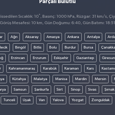
Parçalı Bulutlu
°
ssedilen Sıcaklık: 10
, Basınç: 1000 hPa, Rüzgar: 31 km/s, Çiy
Görüş Mesafesi: 10 km, Gün Doğumu: 6:40, Gün Batımı: 18:5
ar
Ağrı
Aksaray
Amasya
Ankara
Antalya
Ard
lecik
Bingöl
Bitlis
Bolu
Burdur
Bursa
Çanakka
ığ
Erzincan
Erzurum
Eskişehir
Gaziantep
Giresun
r
Kahramanmaraş
Karabük
Karaman
Kars
Kastam
nya
Kütahya
Malatya
Manisa
Mardin
Mersin
arya
Samsun
Şanlıurfa
Siirt
Sinop
Sivas
Şırnak
Tunceli
Uşak
Van
Yalova
Yozgat
Zonguldak