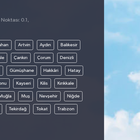
 Noktası: 0.1,
1
ahan
Artvin
Aydın
Balıkesir
le
Çankırı
Çorum
Denizli
Gümüşhane
Hakkâri
Hatay
onu
Kayseri
Kilis
Kırıkkale
Muğla
Muş
Nevşehir
Niğde
Tekirdağ
Tokat
Trabzon