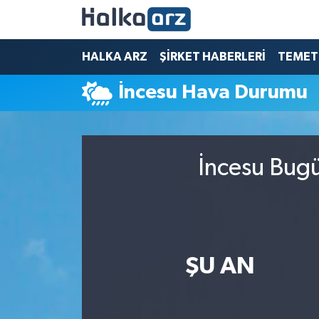
HALKA ARZ
HALKA ARZ
ŞİRKET HABERLERİ
TEMET
İncesu Hava Durumu
SERMAYE ARTIRIMI
ŞİRKET HABERLERİ
İncesu Bugü
TEMETTÜ
İletişim
ŞU AN