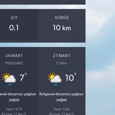
ÇIY
GÖRÜŞ
0.1
10
km
26 MART
27 MART
PERŞEMBE
CUMA
°
°
7
10
esel düzensiz yağmur
Bölgesel düzensiz yağmur
yağışlı
yağışlı
Nem: %73
Nem: %56
Rüzgar: 12 km/h
Rüzgar: 15 km/h