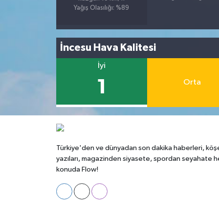
Yağış Olasılığı: %89
İncesu Hava Kalitesi
İyi
1
Orta
Türkiye'den ve dünyadan son dakika haberleri, köş
yazıları, magazinden siyasete, spordan seyahate h
konuda Flow!