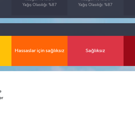
Yağış Olasılığı: %87
Yağış Olasılığı: %87
Hassaslar için sağlıksız
Sağlıksız
e
er