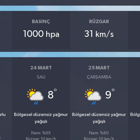
BASINÇ
RÜZGAR
1000
31
hpa
km/s
24 MART
25 MART
SALI
ÇARŞAMBA
°
°
8
9
rlu
Bölgesel düzensiz yağmur
Bölgesel düzensiz yağmur
Bölg
yağışlı
yağışlı
Nem: %69
Nem: %60
9
Rüzgar: 10 km/h
Rüzgar: 10 km/h