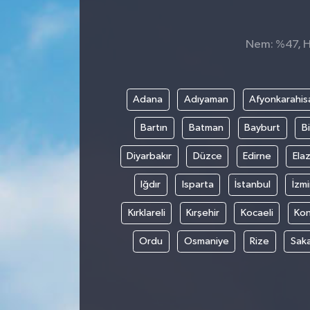
Nem: %47, Hi
Adana
Adıyaman
Afyonkarahis
Bartın
Batman
Bayburt
Bi
Diyarbakır
Düzce
Edirne
Elaz
Iğdır
Isparta
İstanbul
İzmi
Kırklareli
Kırşehir
Kocaeli
Ko
Ordu
Osmaniye
Rize
Sak